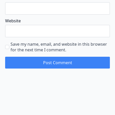
Website
Save my name, email, and website in this browser
for the next time I comment.