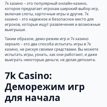
7к казино – это популярный онлайн-казино,
которое предлагает игрокам широкий выбор игр,
включая слоты, карточные игры и другие. 7к
казино – это надежное и безопасное место для
игроков, которые ищут развлечения и возможные
выигрыши.
Таким образом, демо-режим игр и 7к казино
зеркало – это два способа испытать игры в 7к
казино, не рискуя своими средствами. Вы можете
испытать игры, узнать, как они работают, и даже
выиграть некоторые деньги, не делая депозита.
7k Casino:
Деморежим игр
для начала