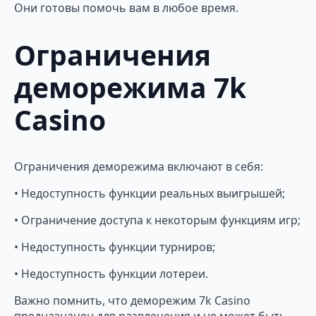
Они готовы помочь вам в любое время.
Ограничения
деморежима 7k
Casino
Ограничения деморежима включают в себя:
• Недоступность функции реальных выигрышей;
• Ограничение доступа к некоторым функциям игр;
• Недоступность функции турниров;
• Недоступность функции лотереи.
Важно помнить, что деморежим 7k Casino