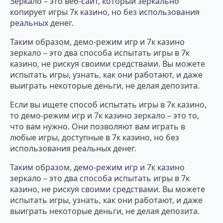
Зеркало – это веб-сайт, который зеркально
копирует игры 7к казино, но без использования
реальных денег.
Таким образом, демо-режим игр и 7к казино
зеркало – это два способа испытать игры в 7к
казино, не рискуя своими средствами. Вы можете
испытать игры, узнать, как они работают, и даже
выиграть некоторые деньги, не делая депозита.
Если вы ищете способ испытать игры в 7к казино,
то демо-режим игр и 7к казино зеркало – это то,
что вам нужно. Они позволяют вам играть в
любые игры, доступные в 7к казино, но без
использования реальных денег.
Таким образом, демо-режим игр и 7к казино
зеркало – это два способа испытать игры в 7к
казино, не рискуя своими средствами. Вы можете
испытать игры, узнать, как они работают, и даже
выиграть некоторые деньги, не делая депозита.