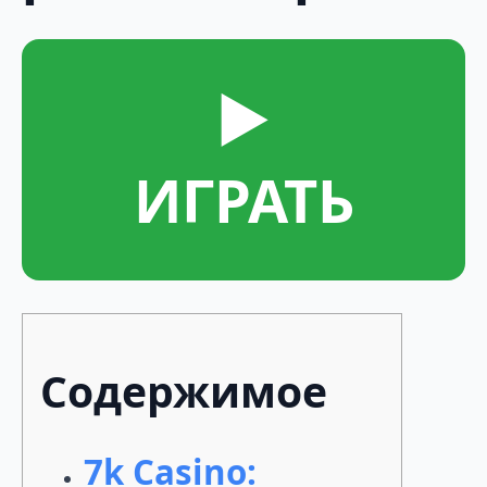
▶️
ИГРАТЬ
Содержимое
7k Casino: