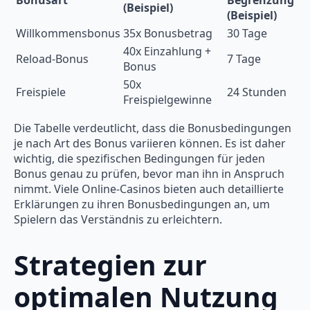
(Beispiel)
(Beispiel)
Willkommensbonus
35x Bonusbetrag
30 Tage
40x Einzahlung +
Reload-Bonus
7 Tage
Bonus
50x
Freispiele
24 Stunden
Freispielgewinne
Die Tabelle verdeutlicht, dass die Bonusbedingungen
je nach Art des Bonus variieren können. Es ist daher
wichtig, die spezifischen Bedingungen für jeden
Bonus genau zu prüfen, bevor man ihn in Anspruch
nimmt. Viele Online-Casinos bieten auch detaillierte
Erklärungen zu ihren Bonusbedingungen an, um
Spielern das Verständnis zu erleichtern.
Strategien zur
optimalen Nutzung