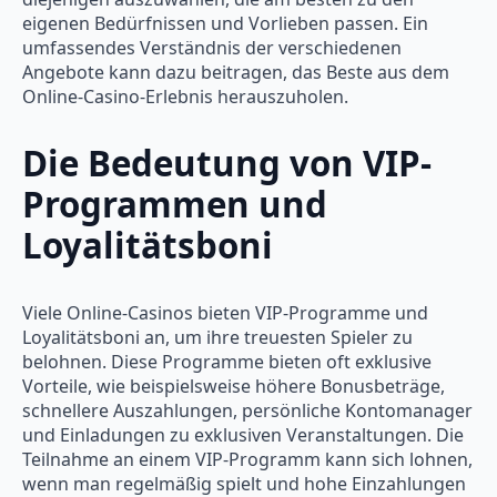
eigenen Bedürfnissen und Vorlieben passen. Ein
umfassendes Verständnis der verschiedenen
Angebote kann dazu beitragen, das Beste aus dem
Online-Casino-Erlebnis herauszuholen.
Die Bedeutung von VIP-
Programmen und
Loyalitätsboni
Viele Online-Casinos bieten VIP-Programme und
Loyalitätsboni an, um ihre treuesten Spieler zu
belohnen. Diese Programme bieten oft exklusive
Vorteile, wie beispielsweise höhere Bonusbeträge,
schnellere Auszahlungen, persönliche Kontomanager
und Einladungen zu exklusiven Veranstaltungen. Die
Teilnahme an einem VIP-Programm kann sich lohnen,
wenn man regelmäßig spielt und hohe Einzahlungen