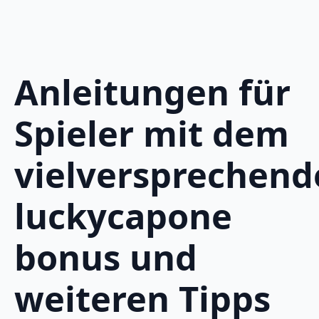
Anleitungen für
Spieler mit dem
vielversprechend
luckycapone
bonus und
weiteren Tipps