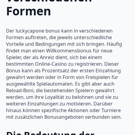
Formen
Der luckycapone bonus kann in verschiedenen
Formen auftreten, die jeweils unterschiedliche
Vorteile und Bedingungen mit sich bringen. Häufig
findet man einen Willkommensbonus für neue
Spieler, der als Anreiz dient, sich bei einem
bestimmten Online-Casino zu registrieren. Dieser
Bonus kann als Prozentsatz der ersten Einzahlung
gewährt werden oder in Form von Freispielen für
ausgewählte Spielautomaten. Es gibt aber auch
Reload-Boni, die bestehenden Spielern gewährt
werden, um ihre Loyalität zu belohnen und sie zu
weiteren Einzahlungen zu motivieren. Darüber
hinaus können spezifische Aktionen oder Turniere
mit zusätzlichen Bonusangeboten verbunden sein.