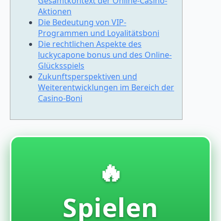
Gesamtkontext der Online-Casino-
Aktionen
Die Bedeutung von VIP-
Programmen und Loyalitätsboni
Die rechtlichen Aspekte des
luckycapone bonus und des Online-
Glücksspiels
Zukunftsperspektiven und
Weiterentwicklungen im Bereich der
Casino-Boni
🔥
Spielen