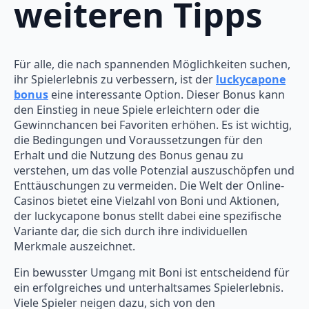
weiteren Tipps
Für alle, die nach spannenden Möglichkeiten suchen,
ihr Spielerlebnis zu verbessern, ist der
luckycapone
bonus
eine interessante Option. Dieser Bonus kann
den Einstieg in neue Spiele erleichtern oder die
Gewinnchancen bei Favoriten erhöhen. Es ist wichtig,
die Bedingungen und Voraussetzungen für den
Erhalt und die Nutzung des Bonus genau zu
verstehen, um das volle Potenzial auszuschöpfen und
Enttäuschungen zu vermeiden. Die Welt der Online-
Casinos bietet eine Vielzahl von Boni und Aktionen,
der luckycapone bonus stellt dabei eine spezifische
Variante dar, die sich durch ihre individuellen
Merkmale auszeichnet.
Ein bewusster Umgang mit Boni ist entscheidend für
ein erfolgreiches und unterhaltsames Spielerlebnis.
Viele Spieler neigen dazu, sich von den