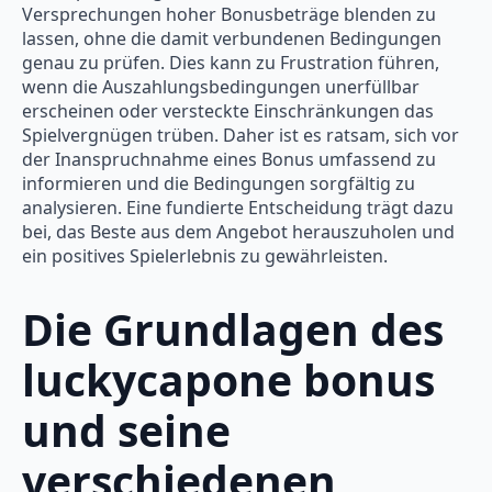
Versprechungen hoher Bonusbeträge blenden zu
lassen, ohne die damit verbundenen Bedingungen
genau zu prüfen. Dies kann zu Frustration führen,
wenn die Auszahlungsbedingungen unerfüllbar
erscheinen oder versteckte Einschränkungen das
Spielvergnügen trüben. Daher ist es ratsam, sich vor
der Inanspruchnahme eines Bonus umfassend zu
informieren und die Bedingungen sorgfältig zu
analysieren. Eine fundierte Entscheidung trägt dazu
bei, das Beste aus dem Angebot herauszuholen und
ein positives Spielerlebnis zu gewährleisten.
Die Grundlagen des
luckycapone bonus
und seine
verschiedenen