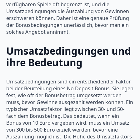
verfügbaren Spiele oft begrenzt ist, und die
Umsatzbedingungen die Auszahlung von Gewinnen
erschweren können. Daher ist eine genaue Prüfung
der Bonusbedingungen unerlässlich, bevor man ein
solches Angebot annimmt.
Umsatzbedingungen und
ihre Bedeutung
Umsatzbedingungen sind ein entscheidender Faktor
bei der Beurteilung eines No Deposit Bonus. Sie legen
fest, wie oft der Bonusbetrag umgesetzt werden
muss, bevor Gewinne ausgezahlt werden können. Ein
typischer Umsatzfaktor liegt zwischen 30- und 50-
fach dem Bonusbetrag. Das bedeutet, wenn ein
Bonus von 10 Euro vergeben wird, muss ein Umsatz
von 300 bis 500 Euro erzielt werden, bevor eine
Auszahlung möglich ist. Die Höhe des Umsatzfaktors