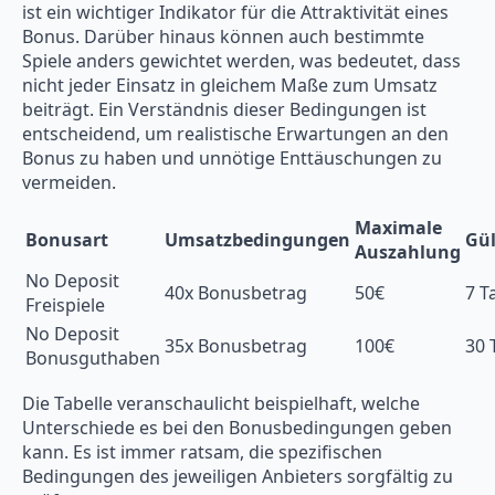
ist ein wichtiger Indikator für die Attraktivität eines
Bonus. Darüber hinaus können auch bestimmte
Spiele anders gewichtet werden, was bedeutet, dass
nicht jeder Einsatz in gleichem Maße zum Umsatz
beiträgt. Ein Verständnis dieser Bedingungen ist
entscheidend, um realistische Erwartungen an den
Bonus zu haben und unnötige Enttäuschungen zu
vermeiden.
Maximale
Bonusart
Umsatzbedingungen
Gül
Auszahlung
No Deposit
40x Bonusbetrag
50€
7 T
Freispiele
No Deposit
35x Bonusbetrag
100€
30 
Bonusguthaben
Die Tabelle veranschaulicht beispielhaft, welche
Unterschiede es bei den Bonusbedingungen geben
kann. Es ist immer ratsam, die spezifischen
Bedingungen des jeweiligen Anbieters sorgfältig zu