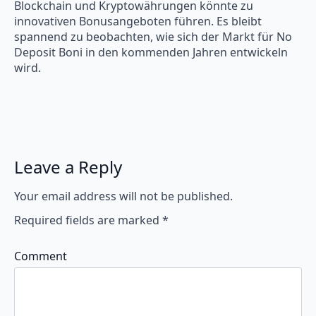
Blockchain und Kryptowährungen könnte zu
innovativen Bonusangeboten führen. Es bleibt
spannend zu beobachten, wie sich der Markt für No
Deposit Boni in den kommenden Jahren entwickeln
wird.
Leave a Reply
Your email address will not be published.
Required fields are marked
*
Comment