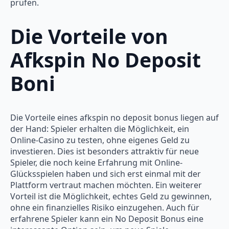
prüfen.
Die Vorteile von
Afkspin No Deposit
Boni
Die Vorteile eines afkspin no deposit bonus liegen auf
der Hand: Spieler erhalten die Möglichkeit, ein
Online-Casino zu testen, ohne eigenes Geld zu
investieren. Dies ist besonders attraktiv für neue
Spieler, die noch keine Erfahrung mit Online-
Glücksspielen haben und sich erst einmal mit der
Plattform vertraut machen möchten. Ein weiterer
Vorteil ist die Möglichkeit, echtes Geld zu gewinnen,
ohne ein finanzielles Risiko einzugehen. Auch für
erfahrene Spieler kann ein No Deposit Bonus eine