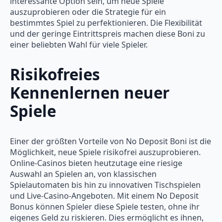
interessante Option sein, um neue Spiele
auszuprobieren oder die Strategie für ein
bestimmtes Spiel zu perfektionieren. Die Flexibilität
und der geringe Eintrittspreis machen diese Boni zu
einer beliebten Wahl für viele Spieler.
Risikofreies
Kennenlernen neuer
Spiele
Einer der größten Vorteile von No Deposit Boni ist die
Möglichkeit, neue Spiele risikofrei auszuprobieren.
Online-Casinos bieten heutzutage eine riesige
Auswahl an Spielen an, von klassischen
Spielautomaten bis hin zu innovativen Tischspielen
und Live-Casino-Angeboten. Mit einem No Deposit
Bonus können Spieler diese Spiele testen, ohne ihr
eigenes Geld zu riskieren. Dies ermöglicht es ihnen,