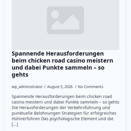
Spannende Herausforderungen
beim chicken road casino meistern
und dabei Punkte sammeln – so
gehts
wp_administrator
August 5, 2026
No Comments
Spannende Herausforderungen beim chicken road
casino meistern und dabei Punkte sammeln – so gehts
Die Herausforderungen der Verkehrsführung und
punktuelle Belohnungen Strategien für erfolgreiches
Hühnerführen Das psychologische Element und die
[...]