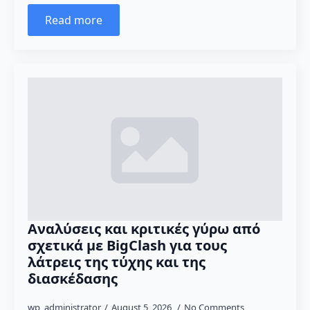
Read more
Αναλύσεις και κριτικές γύρω από
σχετικά με BigClash για τους
λάτρεις της τύχης και της
διασκέδασης
wp_administrator
August 5, 2026
No Comments