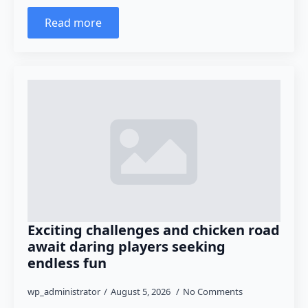
Read more
Exciting challenges and chicken road
await daring players seeking
endless fun
wp_administrator
August 5, 2026
No Comments