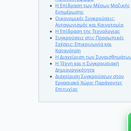
Η Επίδραση των Μέσων Μαζικής
Ενημέρωσης
Οικονομικές Συγκρούσεις:
Ανταγωνισμός και Καινοτομία
Η Επίδραση της Τεχνολογίας
Συγκρούσεις στις Προσωπικές
Σχέσεις: Επικοινωνία και
Κατανόηση
Η Διαχείριση των Συναισθημάτω
Η Τέχνη και η Συγκρουσιακή
Δημιουργικότητα
Διαχείριση Συγκρούσεων στον
Εργασιακό Χώρο: Παράγοντες
Επιτυχίας