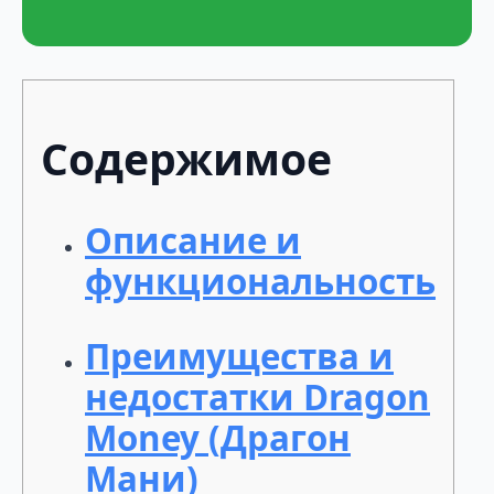
Содержимое
Описание и
функциональность
Преимущества и
недостатки Dragon
Money (Драгон
Мани)