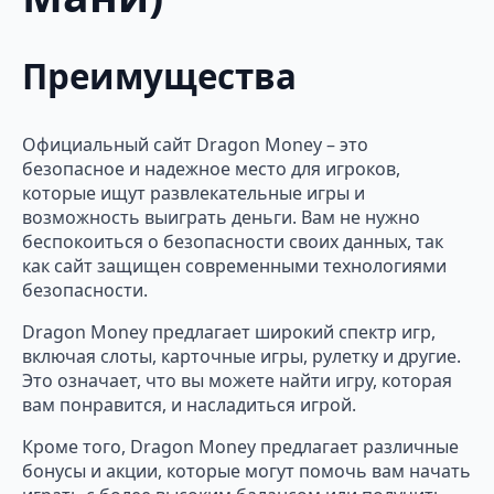
Преимущества
Официальный сайт Dragon Money – это
безопасное и надежное место для игроков,
которые ищут развлекательные игры и
возможность выиграть деньги. Вам не нужно
беспокоиться о безопасности своих данных, так
как сайт защищен современными технологиями
безопасности.
Dragon Money предлагает широкий спектр игр,
включая слоты, карточные игры, рулетку и другие.
Это означает, что вы можете найти игру, которая
вам понравится, и насладиться игрой.
Кроме того, Dragon Money предлагает различные
бонусы и акции, которые могут помочь вам начать