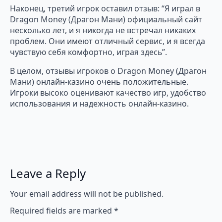
Наконец, третий игрок оставил отзыв: “Я играл в
Dragon Money (Драгон Мани) официальный сайт
несколько лет, и я никогда не встречал никаких
проблем. Они имеют отличный сервис, и я всегда
чувствую себя комфортно, играя здесь”.
В целом, отзывы игроков о Dragon Money (Драгон
Мани) онлайн-казино очень положительные.
Игроки высоко оценивают качество игр, удобство
использования и надежность онлайн-казино.
Leave a Reply
Your email address will not be published.
Required fields are marked
*