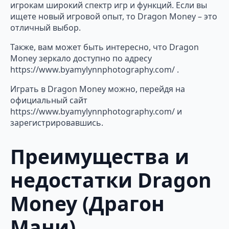
игрокам широкий спектр игр и функций. Если вы
ищете новый игровой опыт, то Dragon Money – это
отличный выбор.
Также, вам может быть интересно, что Dragon
Money зеркало доступно по адресу
https://www.byamylynnphotography.com/ .
Играть в Dragon Money можно, перейдя на
официальный сайт
https://www.byamylynnphotography.com/ и
зарегистрировавшись.
Преимущества и
недостатки Dragon
Money (Драгон
Мани)