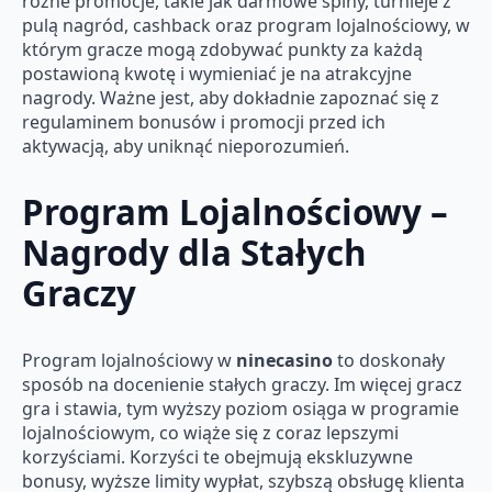
różne promocje, takie jak darmowe spiny, turnieje z
pulą nagród, cashback oraz program lojalnościowy, w
którym gracze mogą zdobywać punkty za każdą
postawioną kwotę i wymieniać je na atrakcyjne
nagrody. Ważne jest, aby dokładnie zapoznać się z
regulaminem bonusów i promocji przed ich
aktywacją, aby uniknąć nieporozumień.
Program Lojalnościowy –
Nagrody dla Stałych
Graczy
Program lojalnościowy w
ninecasino
to doskonały
sposób na docenienie stałych graczy. Im więcej gracz
gra i stawia, tym wyższy poziom osiąga w programie
lojalnościowym, co wiąże się z coraz lepszymi
korzyściami. Korzyści te obejmują ekskluzywne
bonusy, wyższe limity wypłat, szybszą obsługę klienta