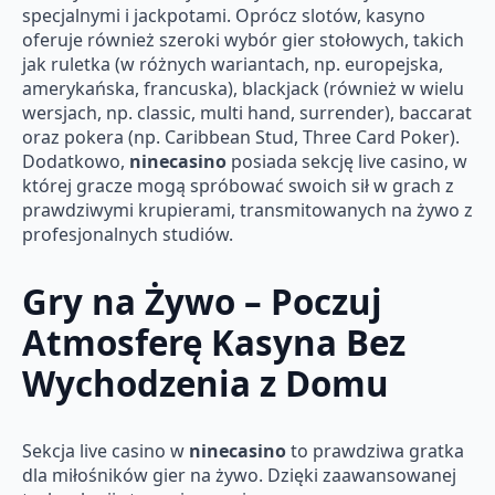
specjalnymi i jackpotami. Oprócz slotów, kasyno
oferuje również szeroki wybór gier stołowych, takich
jak ruletka (w różnych wariantach, np. europejska,
amerykańska, francuska), blackjack (również w wielu
wersjach, np. classic, multi hand, surrender), baccarat
oraz pokera (np. Caribbean Stud, Three Card Poker).
Dodatkowo,
ninecasino
posiada sekcję live casino, w
której gracze mogą spróbować swoich sił w grach z
prawdziwymi krupierami, transmitowanych na żywo z
profesjonalnych studiów.
Gry na Żywo – Poczuj
Atmosferę Kasyna Bez
Wychodzenia z Domu
Sekcja live casino w
ninecasino
to prawdziwa gratka
dla miłośników gier na żywo. Dzięki zaawansowanej