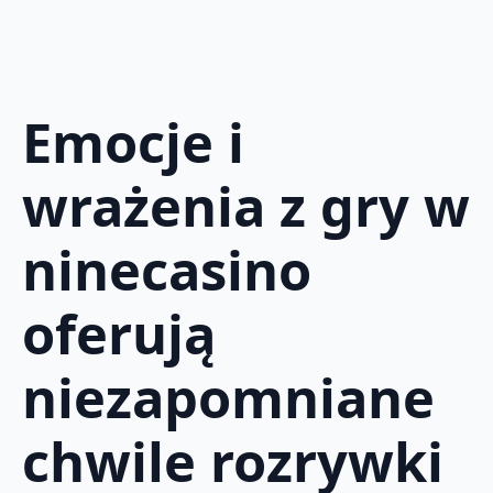
Emocje i
wrażenia z gry w
ninecasino
oferują
niezapomniane
chwile rozrywki