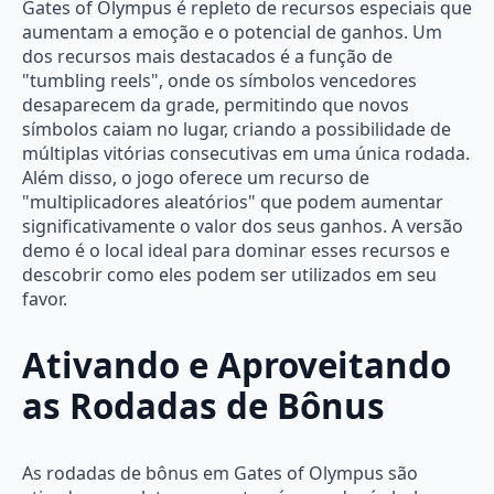
Gates of Olympus é repleto de recursos especiais que
aumentam a emoção e o potencial de ganhos. Um
dos recursos mais destacados é a função de
"tumbling reels", onde os símbolos vencedores
desaparecem da grade, permitindo que novos
símbolos caiam no lugar, criando a possibilidade de
múltiplas vitórias consecutivas em uma única rodada.
Além disso, o jogo oferece um recurso de
"multiplicadores aleatórios" que podem aumentar
significativamente o valor dos seus ganhos. A versão
demo é o local ideal para dominar esses recursos e
descobrir como eles podem ser utilizados em seu
favor.
Ativando e Aproveitando
as Rodadas de Bônus
As rodadas de bônus em Gates of Olympus são