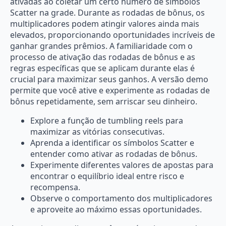
ativadas ao coletar um certo número de símbolos
Scatter na grade. Durante as rodadas de bônus, os
multiplicadores podem atingir valores ainda mais
elevados, proporcionando oportunidades incríveis de
ganhar grandes prêmios. A familiaridade com o
processo de ativação das rodadas de bônus e as
regras específicas que se aplicam durante elas é
crucial para maximizar seus ganhos. A versão demo
permite que você ative e experimente as rodadas de
bônus repetidamente, sem arriscar seu dinheiro.
Explore a função de tumbling reels para
maximizar as vitórias consecutivas.
Aprenda a identificar os símbolos Scatter e
entender como ativar as rodadas de bônus.
Experimente diferentes valores de apostas para
encontrar o equilíbrio ideal entre risco e
recompensa.
Observe o comportamento dos multiplicadores
e aproveite ao máximo essas oportunidades.