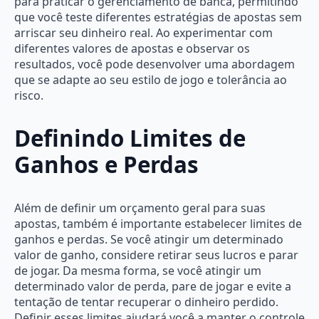
para praticar o gerenciamento de banca, permitindo
que você teste diferentes estratégias de apostas sem
arriscar seu dinheiro real. Ao experimentar com
diferentes valores de apostas e observar os
resultados, você pode desenvolver uma abordagem
que se adapte ao seu estilo de jogo e tolerância ao
risco.
Definindo Limites de
Ganhos e Perdas
Além de definir um orçamento geral para suas
apostas, também é importante estabelecer limites de
ganhos e perdas. Se você atingir um determinado
valor de ganho, considere retirar seus lucros e parar
de jogar. Da mesma forma, se você atingir um
determinado valor de perda, pare de jogar e evite a
tentação de tentar recuperar o dinheiro perdido.
Definir esses limites ajudará você a manter o controle