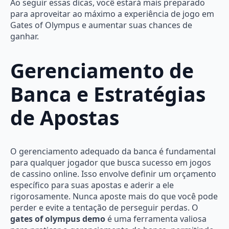
Ao seguir essas dicas, você estará mais preparado
para aproveitar ao máximo a experiência de jogo em
Gates of Olympus e aumentar suas chances de
ganhar.
Gerenciamento de
Banca e Estratégias
de Apostas
O gerenciamento adequado da banca é fundamental
para qualquer jogador que busca sucesso em jogos
de cassino online. Isso envolve definir um orçamento
específico para suas apostas e aderir a ele
rigorosamente. Nunca aposte mais do que você pode
perder e evite a tentação de perseguir perdas. O
gates of olympus demo
é uma ferramenta valiosa