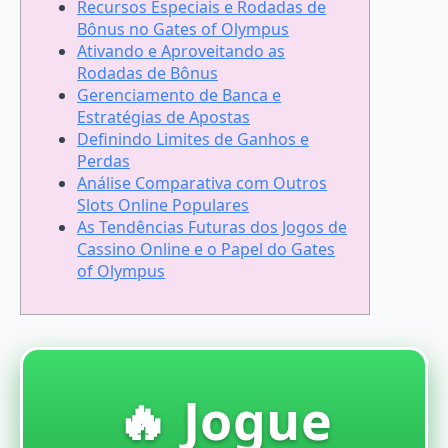
Recursos Especiais e Rodadas de
Bônus no Gates of Olympus
Ativando e Aproveitando as
Rodadas de Bônus
Gerenciamento de Banca e
Estratégias de Apostas
Definindo Limites de Ganhos e
Perdas
Análise Comparativa com Outros
Slots Online Populares
As Tendências Futuras dos Jogos de
Cassino Online e o Papel do Gates
of Olympus
🔥 Jogue