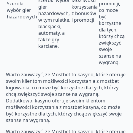
szeroki wybór
Możliwości
Szeroki
promocji,
gier
korzystania
wybór gier
co może
hazardowych,
z bonusów
hazardowych
być
w tym ruletke,
i promocji
korzystne
blackjacki,
dla tych,
automaty, a
którzy chcą
także gry
zwiększyć
karciane.
swoje
szanse na
wygraną.
Warto zauważyć, że Mostbet to kasyno, które oferuje
swoim klientom możliwości korzystania z mostbet
logowania, co może być korzystne dla tych, którzy
chcą zwiększyć swoje szanse na wygraną.
Dodatkowo, kasyno oferuje swoim klientom
możliwości korzystania z mostbet kasyna, co może
być korzystne dla tych, którzy chcą zwiększyć swoje
szanse na wygraną.
Warto zauważyć, że Mostbet to kasyno, które oferuje