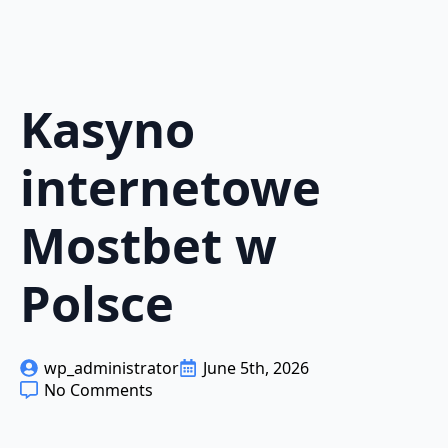
Kasyno
internetowe
Mostbet w
Polsce
wp_administrator
June 5th, 2026
No Comments