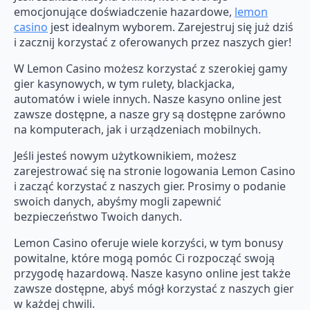
emocjonujące doświadczenie hazardowe,
lemon
casino
jest idealnym wyborem. Zarejestruj się już dziś
i zacznij korzystać z oferowanych przez naszych gier!
W Lemon Casino możesz korzystać z szerokiej gamy
gier kasynowych, w tym rulety, blackjacka,
automatów i wiele innych. Nasze kasyno online jest
zawsze dostępne, a nasze gry są dostępne zarówno
na komputerach, jak i urządzeniach mobilnych.
Jeśli jesteś nowym użytkownikiem, możesz
zarejestrować się na stronie logowania Lemon Casino
i zacząć korzystać z naszych gier. Prosimy o podanie
swoich danych, abyśmy mogli zapewnić
bezpieczeństwo Twoich danych.
Lemon Casino oferuje wiele korzyści, w tym bonusy
powitalne, które mogą pomóc Ci rozpocząć swoją
przygodę hazardową. Nasze kasyno online jest także
zawsze dostępne, abyś mógł korzystać z naszych gier
w każdej chwili.