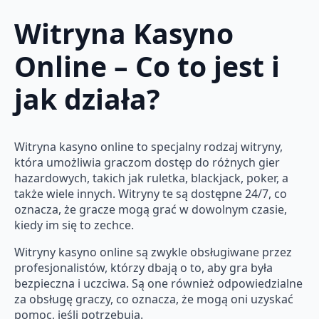
Witryna Kasyno
Online – Co to jest i
jak działa?
Witryna kasyno online to specjalny rodzaj witryny,
która umożliwia graczom dostęp do różnych gier
hazardowych, takich jak ruletka, blackjack, poker, a
także wiele innych. Witryny te są dostępne 24/7, co
oznacza, że gracze mogą grać w dowolnym czasie,
kiedy im się to zechce.
Witryny kasyno online są zwykle obsługiwane przez
profesjonalistów, którzy dbają o to, aby gra była
bezpieczna i uczciwa. Są one również odpowiedzialne
za obsługę graczy, co oznacza, że mogą oni uzyskać
pomoc, jeśli potrzebują.