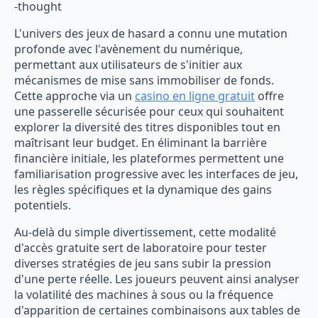
-thought
L'univers des jeux de hasard a connu une mutation
profonde avec l'avènement du numérique,
permettant aux utilisateurs de s'initier aux
mécanismes de mise sans immobiliser de fonds.
Cette approche via un
casino en ligne gratuit
offre
une passerelle sécurisée pour ceux qui souhaitent
explorer la diversité des titres disponibles tout en
maîtrisant leur budget. En éliminant la barrière
financière initiale, les plateformes permettent une
familiarisation progressive avec les interfaces de jeu,
les règles spécifiques et la dynamique des gains
potentiels.
Au-delà du simple divertissement, cette modalité
d'accès gratuite sert de laboratoire pour tester
diverses stratégies de jeu sans subir la pression
d'une perte réelle. Les joueurs peuvent ainsi analyser
la volatilité des machines à sous ou la fréquence
d'apparition de certaines combinaisons aux tables de