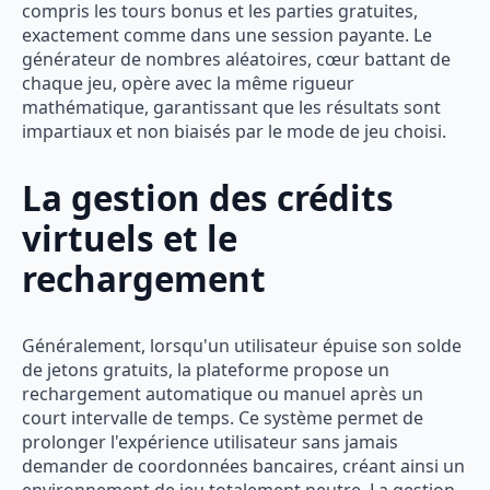
compris les tours bonus et les parties gratuites,
exactement comme dans une session payante. Le
générateur de nombres aléatoires, cœur battant de
chaque jeu, opère avec la même rigueur
mathématique, garantissant que les résultats sont
impartiaux et non biaisés par le mode de jeu choisi.
La gestion des crédits
virtuels et le
rechargement
Généralement, lorsqu'un utilisateur épuise son solde
de jetons gratuits, la plateforme propose un
rechargement automatique ou manuel après un
court intervalle de temps. Ce système permet de
prolonger l'expérience utilisateur sans jamais
demander de coordonnées bancaires, créant ainsi un
environnement de jeu totalement neutre. La gestion