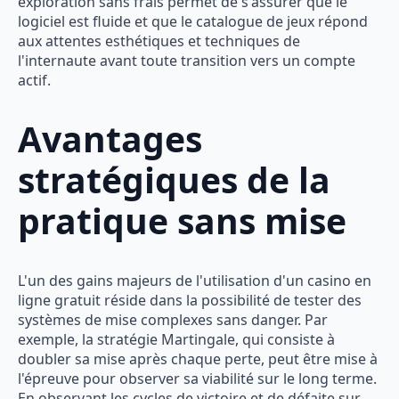
exploration sans frais permet de s'assurer que le
logiciel est fluide et que le catalogue de jeux répond
aux attentes esthétiques et techniques de
l'internaute avant toute transition vers un compte
actif.
Avantages
stratégiques de la
pratique sans mise
L'un des gains majeurs de l'utilisation d'un casino en
ligne gratuit réside dans la possibilité de tester des
systèmes de mise complexes sans danger. Par
exemple, la stratégie Martingale, qui consiste à
doubler sa mise après chaque perte, peut être mise à
l'épreuve pour observer sa viabilité sur le long terme.
En observant les cycles de victoire et de défaite sur