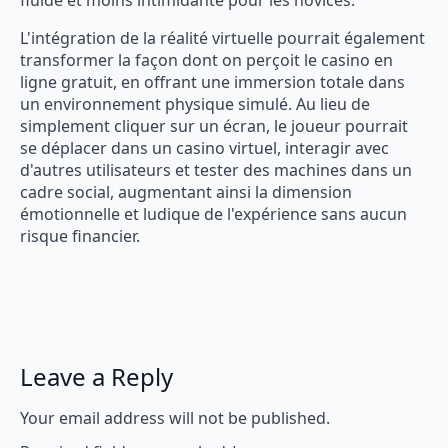
L'intégration de la réalité virtuelle pourrait également
transformer la façon dont on perçoit le casino en
ligne gratuit, en offrant une immersion totale dans
un environnement physique simulé. Au lieu de
simplement cliquer sur un écran, le joueur pourrait
se déplacer dans un casino virtuel, interagir avec
d'autres utilisateurs et tester des machines dans un
cadre social, augmentant ainsi la dimension
émotionnelle et ludique de l'expérience sans aucun
risque financier.
Leave a Reply
Your email address will not be published.