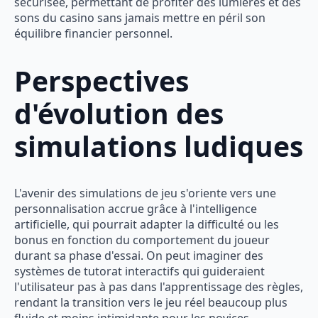
sécurisée, permettant de profiter des lumières et des
sons du casino sans jamais mettre en péril son
équilibre financier personnel.
Perspectives
d'évolution des
simulations ludiques
L'avenir des simulations de jeu s'oriente vers une
personnalisation accrue grâce à l'intelligence
artificielle, qui pourrait adapter la difficulté ou les
bonus en fonction du comportement du joueur
durant sa phase d'essai. On peut imaginer des
systèmes de tutorat interactifs qui guideraient
l'utilisateur pas à pas dans l'apprentissage des règles,
rendant la transition vers le jeu réel beaucoup plus
fluide et moins intimidante pour les novices.