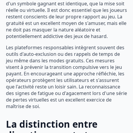
d'un symbole gagnant est identique, que la mise soit
réelle ou virtuelle. Il est donc essentiel que les joueurs
restent conscients de leur propre rapport au jeu. La
gratuité est un excellent moyen de s'amuser, mais elle
ne doit pas masquer la nature aléatoire et
potentiellement addictive des jeux de hasard.
Les plateformes responsables intègrent souvent des
outils d'auto-exclusion ou des rappels de temps de
jeu même dans les modes gratuits. Ces mesures
visent à prévenir la transition compulsive vers le jeu
payant. En encourageant une approche réfléchie, les
opérateurs protègent les utilisateurs et s'assurent
que l'activité reste un loisir sain. La reconnaissance
des signes de fatigue ou d'agacement lors d'une série
de pertes virtuelles est un excellent exercice de
maîtrise de soi.
La distinction entre