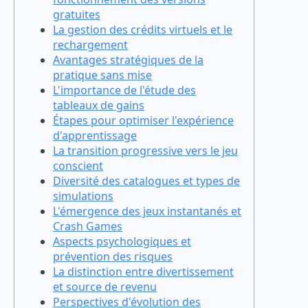
gratuites
La gestion des crédits virtuels et le
rechargement
Avantages stratégiques de la
pratique sans mise
L'importance de l'étude des
tableaux de gains
Étapes pour optimiser l'expérience
d'apprentissage
La transition progressive vers le jeu
conscient
Diversité des catalogues et types de
simulations
L'émergence des jeux instantanés et
Crash Games
Aspects psychologiques et
prévention des risques
La distinction entre divertissement
et source de revenu
Perspectives d'évolution des