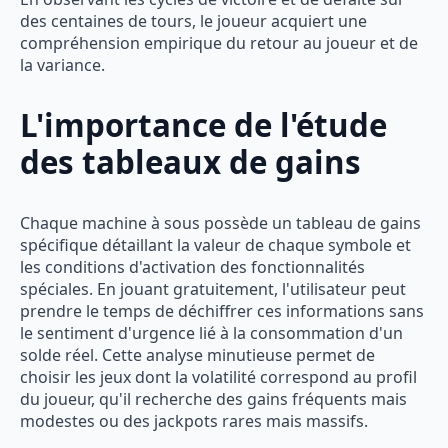
des centaines de tours, le joueur acquiert une
compréhension empirique du retour au joueur et de
la variance.
L'importance de l'étude
des tableaux de gains
Chaque machine à sous possède un tableau de gains
spécifique détaillant la valeur de chaque symbole et
les conditions d'activation des fonctionnalités
spéciales. En jouant gratuitement, l'utilisateur peut
prendre le temps de déchiffrer ces informations sans
le sentiment d'urgence lié à la consommation d'un
solde réel. Cette analyse minutieuse permet de
choisir les jeux dont la volatilité correspond au profil
du joueur, qu'il recherche des gains fréquents mais
modestes ou des jackpots rares mais massifs.