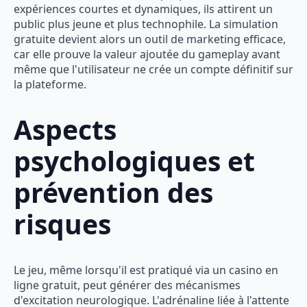
expériences courtes et dynamiques, ils attirent un
public plus jeune et plus technophile. La simulation
gratuite devient alors un outil de marketing efficace,
car elle prouve la valeur ajoutée du gameplay avant
même que l'utilisateur ne crée un compte définitif sur
la plateforme.
Aspects
psychologiques et
prévention des
risques
Le jeu, même lorsqu'il est pratiqué via un casino en
ligne gratuit, peut générer des mécanismes
d'excitation neurologique. L'adrénaline liée à l'attente