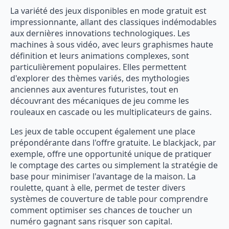
La variété des jeux disponibles en mode gratuit est
impressionnante, allant des classiques indémodables
aux dernières innovations technologiques. Les
machines à sous vidéo, avec leurs graphismes haute
définition et leurs animations complexes, sont
particulièrement populaires. Elles permettent
d'explorer des thèmes variés, des mythologies
anciennes aux aventures futuristes, tout en
découvrant des mécaniques de jeu comme les
rouleaux en cascade ou les multiplicateurs de gains.
Les jeux de table occupent également une place
prépondérante dans l'offre gratuite. Le blackjack, par
exemple, offre une opportunité unique de pratiquer
le comptage des cartes ou simplement la stratégie de
base pour minimiser l'avantage de la maison. La
roulette, quant à elle, permet de tester divers
systèmes de couverture de table pour comprendre
comment optimiser ses chances de toucher un
numéro gagnant sans risquer son capital.