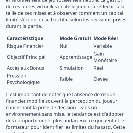
de ces unités virtuelles incite le joueur à réfléchir à la
taille de ses mises et à observer comment un capital
limité s'érode ou se fructifie selon les décisions prises
durant la partie.
Caractéristique
Mode Gratuit
Mode Réel
Risque Financier
Nul
Variable
Gain
Objectif Principal
Apprentissage
Monétaire
Accès aux Bonus
Simulation
Réel
Pression
Faible
Élevée
Psychologique
Il est important de noter que l'absence de risque
financier modifie souvent la perception du joueur
concernant la prise de décision. Dans un
environnement sans mise, la tendance est d'adopter
des comportements plus audacieux, ce qui peut être
formateur pour identifier les limites du hasard. Cette