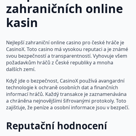
zahraničních online
kasin
Nejlepší zahraniční online casino pro české hráče je
CasinoX. Toto casino má vysokou reputaci a je známé
svou bezpečností a transparentností. Vyhovuje všem
požadavkům hráčů z České republiky a mnoha
dalších zemí.
Když jde o bezpečnost, CasinoX používá avangardní
technologie k ochraně osobních dat a finančních
informací hráčů. Každý transakce je zaznamenávána
a chráněna nejnovějšími šifrovanými protokoly. Toto
zajišťuje, že peníze a osobní informace jsou v bezpečí.
Reputační hodnocení