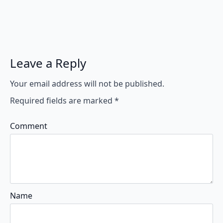
Leave a Reply
Your email address will not be published.
Required fields are marked
*
Comment
Name