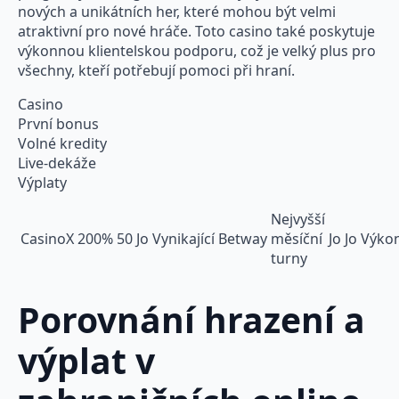
nových a unikátních her, které mohou být velmi
atraktivní pro nové hráče. Toto casino také poskytuje
výkonnou klientelskou podporu, což je velký plus pro
všechny, kteří potřebují pomoci při hraní.
Casino
První bonus
Volné kredity
Live-dekáže
Výplaty
Nejvyšší
CasinoX
200%
50
Jo
Vynikající
Betway
měsíční
Jo
Jo
Výko
turny
Porovnání hrazení a
výplat v