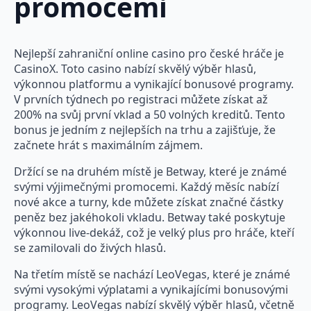
promocemi
Nejlepší zahraniční online casino pro české hráče je
CasinoX. Toto casino nabízí skvělý výběr hlasů,
výkonnou platformu a vynikající bonusové programy.
V prvních týdnech po registraci můžete získat až
200% na svůj první vklad a 50 volných kreditů. Tento
bonus je jedním z nejlepších na trhu a zajišťuje, že
začnete hrát s maximálním zájmem.
Držící se na druhém místě je Betway, které je známé
svými výjimečnými promocemi. Každý měsíc nabízí
nové akce a turny, kde můžete získat značné částky
peněz bez jakéhokoli vkladu. Betway také poskytuje
výkonnou live-dekáž, což je velký plus pro hráče, kteří
se zamilovali do živých hlasů.
Na třetím místě se nachází LeoVegas, které je známé
svými vysokými výplatami a vynikajícími bonusovými
programy. LeoVegas nabízí skvělý výběr hlasů, včetně