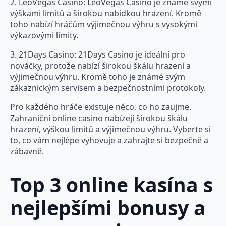
2. LeoVegas Casino: LeoVegas Casino je známé svými
výškami limitů a širokou nabídkou hrazení. Kromě
toho nabízí hráčům výjimečnou výhru s vysokými
výkazovými limity.
3. 21Days Casino: 21Days Casino je ideální pro
nováčky, protože nabízí širokou škálu hrazení a
výjimečnou výhru. Kromě toho je známé svým
zákaznickým servisem a bezpečnostními protokoly.
Pro každého hráče existuje něco, co ho zaujme.
Zahraniční online casino nabízejí širokou škálu
hrazení, výškou limitů a výjimečnou výhru. Vyberte si
to, co vám nejlépe vyhovuje a zahrajte si bezpečně a
zábavně.
Top 3 online kasína s
nejlepšími bonusy a