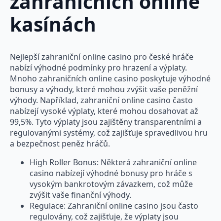
zahraničních online
kasínách
Nejlepší zahraniční online casino pro české hráče
nabízí výhodné podmínky pro hrazení a výplaty.
Mnoho zahraničních online casino poskytuje výhodné
bonusy a výhody, které mohou zvýšit vaše peněžní
výhody. Například, zahraniční online casino často
nabízejí vysoké výplaty, které mohou dosahovat až
99,5%. Tyto výplaty jsou zajištěny transparentními a
regulovanými systémy, což zajišťuje spravedlivou hru
a bezpečnost peněz hráčů.
High Roller Bonus: Některá zahraniční online
casino nabízejí výhodné bonusy pro hráče s
vysokým bankrotovým závazkem, což může
zvýšit vaše finanční výhody.
Regulace: Zahraniční online casino jsou často
regulovány, což zajišťuje, že výplaty jsou