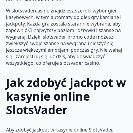
W slotsvadercasino znajdziesz szeroki wybór gier
kasynowych, w tym automaty do gier, gry karciane i
jackpoty. Każda gra została starannie wybrana, aby
zapewnić Ci najwyższy poziom rozrywki i szansę na
wygraną. Dzięki slotsvader promo code możesz
zwiększyć swoje szanse na wygraną i cieszyć się
jeszcze większymi emocjami podczas gry. Nie wahaj
się i zarejestruj się już dziś, aby doświadczyć
wszystkiego, co oferuje slotsvader casino.
Jak zdobyć jackpot w
kasynie online
SlotsVader
Aby zdobyć jackpot w kasynie online SlotsVader,