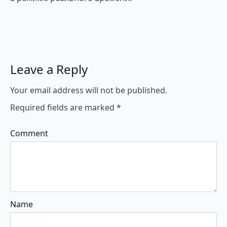
Leave a Reply
Your email address will not be published.
Required fields are marked
*
Comment
Name