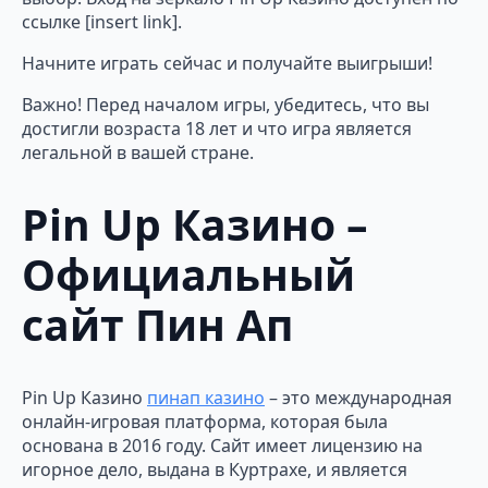
ссылке [insert link].
Начните играть сейчас и получайте выигрыши!
Важно! Перед началом игры, убедитесь, что вы
достигли возраста 18 лет и что игра является
легальной в вашей стране.
Pin Up Казино –
Официальный
сайт Пин Ап
Pin Up Казино
пинап казино
– это международная
онлайн-игровая платформа, которая была
основана в 2016 году. Сайт имеет лицензию на
игорное дело, выдана в Куртрахе, и является