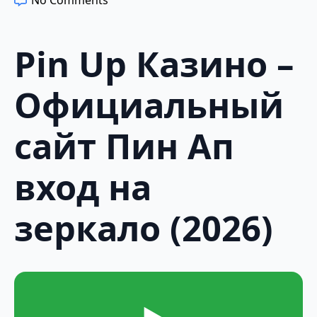
No Comments
Pin Up Казино –
Официальный
сайт Пин Ап
вход на
зеркало (2026)