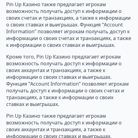
Pin Up Казино также предлагает игрокам
возможность получать доступ к информации о
своих счетах и транзакциях, а также к информации
о своих ставках и выигрышах. Функция “Account
Information” позволяет игрокам получать доступ к
информации о своих счетах и транзакциях, а также
к информации о своих ставках и выигрышах.
Кроме того, Pin Up Казино предлагает игрокам
возможность получать доступ к информации о
своих аккаунтах и транзакциях, а также к
информации о своих ставках и выигрышах.
Функция “Account Information” позволяет игрокам
получать доступ к информации о своих счетах и
транзакциях, а также к информации о своих
ставках и выигрышах.
Pin Up Казино также предлагает игрокам
возможность получать доступ к информации о
своих аккаунтах и транзакциях, а также к
информации о своих ставках и выигрышах.