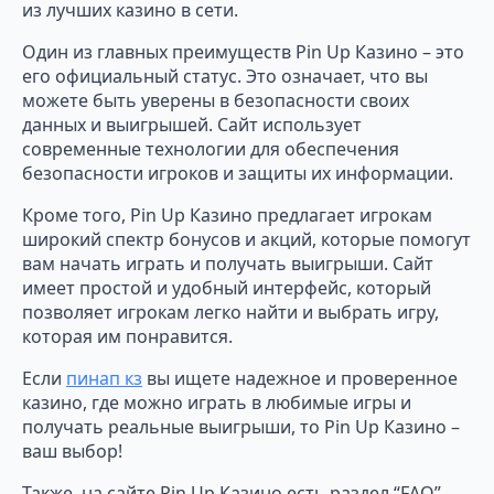
из лучших казино в сети.
Один из главных преимуществ Pin Up Казино – это
его официальный статус. Это означает, что вы
можете быть уверены в безопасности своих
данных и выигрышей. Сайт использует
современные технологии для обеспечения
безопасности игроков и защиты их информации.
Кроме того, Pin Up Казино предлагает игрокам
широкий спектр бонусов и акций, которые помогут
вам начать играть и получать выигрыши. Сайт
имеет простой и удобный интерфейс, который
позволяет игрокам легко найти и выбрать игру,
которая им понравится.
Если
пинап кз
вы ищете надежное и проверенное
казино, где можно играть в любимые игры и
получать реальные выигрыши, то Pin Up Казино –
ваш выбор!
Также, на сайте Pin Up Казино есть раздел “FAQ”,