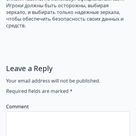
Игроки должны быть осторожны, выбирая
зеркало, и выбирать только надежные зеркала,
чтобы обеспечить безопасность своих данных и
средств.
Leave a Reply
Your email address will not be published.
Required fields are marked
*
Comment