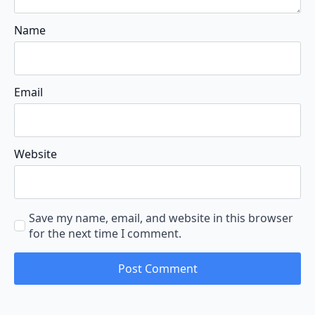
Name
Email
Website
Save my name, email, and website in this browser
for the next time I comment.