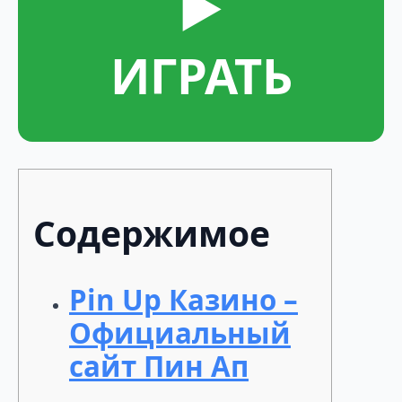
▶️
ИГРАТЬ
Содержимое
Pin Up Казино –
Официальный
сайт Пин Ап