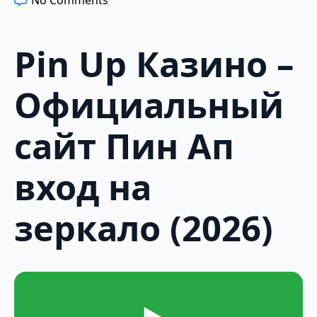
No Comments
Pin Up Казино –
Официальный
сайт Пин Ап
вход на
зеркало (2026)