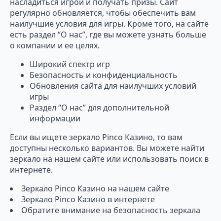
насладиться игрой и получать призы. Сайт
регулярно обновляется, чтобы обеспечить вам
наилучшие условия для игры. Кроме того, на сайте
есть раздел “О нас”, где вы можете узнать больше
о компании и ее целях.
Широкий спектр игр
Безопасность и конфиденциальность
Обновления сайта для наилучших условий
игры
Раздел “О нас” для дополнительной
информации
Если вы ищете зеркало Pinco Казино, то вам
доступны несколько вариантов. Вы можете найти
зеркало на нашем сайте или использовать поиск в
интернете.
Зеркало Pinco Казино на нашем сайте
Зеркало Pinco Казино в интернете
Обратите внимание на безопасность зеркала