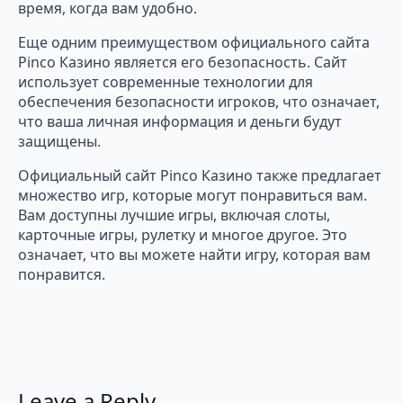
время, когда вам удобно.
Еще одним преимуществом официального сайта
Pinco Казино является его безопасность. Сайт
использует современные технологии для
обеспечения безопасности игроков, что означает,
что ваша личная информация и деньги будут
защищены.
Официальный сайт Pinco Казино также предлагает
множество игр, которые могут понравиться вам.
Вам доступны лучшие игры, включая слоты,
карточные игры, рулетку и многое другое. Это
означает, что вы можете найти игру, которая вам
понравится.
Leave a Reply