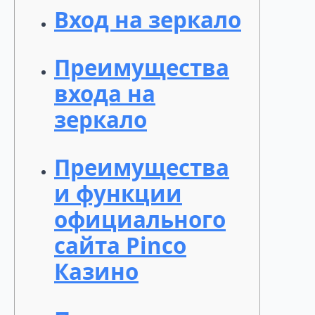
Вход на зеркало
Преимущества
входа на
зеркало
Преимущества
и функции
официального
сайта Pinco
Казино