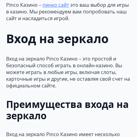
Pinco Казино –
пинко сайт
это ваш выбор для игры
в казино. Мы рекомендуем вам попробовать наш
сайт и насладиться игрой.
Вход на зеркало
Вход на зеркало Pinco Казино – это простой и
безопасный способ играть в онлайн-казино. Вы
можете играть в любые игры, включая слоты,
карточные игры и другие, не оставляя свой счет на
официальном сайте.
Преимущества входа на
зеркало
Вход на зеркало Pinco Казино имеет несколько