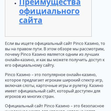
Преимущества
официального
сайта
Если вы ищете официальный сайт Pinco Казино, то
вы на правом пути. В этом обзоре мы рассмотрим,
почему Pinco Казино является одним из лучших
онлайн-казино, и как вы можете получить доступ к
его официальному сайту.
Pinco Казино – это популярное онлайн-казино,
которое предлагает игрокам широкий спектр игр,
включая слоты, карточные игры и рулетку. Казино
имеет официальный сайт, который доступен для
игроков из многих стран.
Официальный сайт Pinco Казино – это безопасное