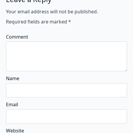
Your email address will not be published.
Required fields are marked
*
Comment
Name
Email
Website