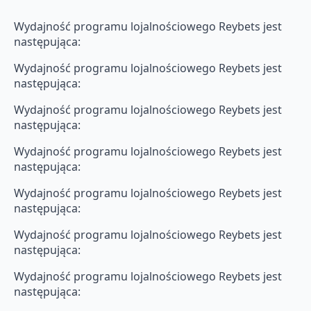
Wydajność programu lojalnościowego Reybets jest
następująca:
Wydajność programu lojalnościowego Reybets jest
następująca:
Wydajność programu lojalnościowego Reybets jest
następująca:
Wydajność programu lojalnościowego Reybets jest
następująca:
Wydajność programu lojalnościowego Reybets jest
następująca:
Wydajność programu lojalnościowego Reybets jest
następująca:
Wydajność programu lojalnościowego Reybets jest
następująca: