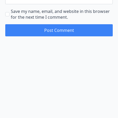
Save my name, email, and website in this browser
for the next time I comment.