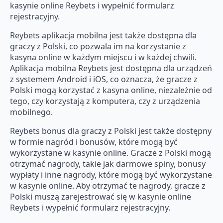
kasynie online Reybets i wypełnić formularz
rejestracyjny.
Reybets aplikacja mobilna jest także dostępna dla
graczy z Polski, co pozwala im na korzystanie z
kasyna online w każdym miejscu i w każdej chwili.
Aplikacja mobilna Reybets jest dostępna dla urządzeń
z systemem Android i iOS, co oznacza, że gracze z
Polski mogą korzystać z kasyna online, niezależnie od
tego, czy korzystają z komputera, czy z urządzenia
mobilnego.
Reybets bonus dla graczy z Polski jest także dostępny
w formie nagród i bonusów, które mogą być
wykorzystane w kasynie online. Gracze z Polski mogą
otrzymać nagrody, takie jak darmowe spiny, bonusy
wypłaty i inne nagrody, które mogą być wykorzystane
w kasynie online. Aby otrzymać te nagrody, gracze z
Polski muszą zarejestrować się w kasynie online
Reybets i wypełnić formularz rejestracyjny.