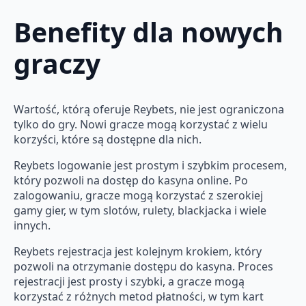
Benefity dla nowych
graczy
Wartość, którą oferuje Reybets, nie jest ograniczona
tylko do gry. Nowi gracze mogą korzystać z wielu
korzyści, które są dostępne dla nich.
Reybets logowanie jest prostym i szybkim procesem,
który pozwoli na dostęp do kasyna online. Po
zalogowaniu, gracze mogą korzystać z szerokiej
gamy gier, w tym slotów, rulety, blackjacka i wiele
innych.
Reybets rejestracja jest kolejnym krokiem, który
pozwoli na otrzymanie dostępu do kasyna. Proces
rejestracji jest prosty i szybki, a gracze mogą
korzystać z różnych metod płatności, w tym kart