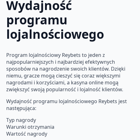
Wydajność
programu
lojalnościowego
Program lojalnościowy Reybets to jeden z
najpopularniejszych i najbardziej efektywnych
sposobów na nagrodzenie swoich klientów. Dzięki
niemu, gracze mogą cieszyć się coraz większymi
nagrodami i korzyściami, a kasyna online mogą
zwiększyć swoją popularność i lojalność klientów.
Wydajność programu lojalnościowego Reybets jest
następująca:
Typ nagrody
Warunki otrzymania
Wartość nagrody