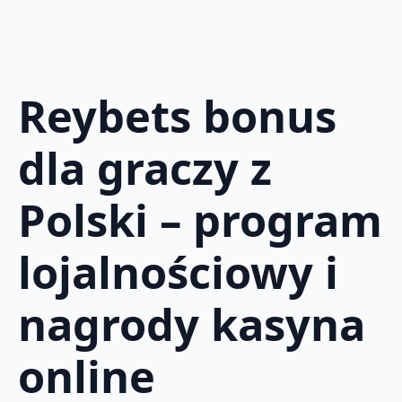
Reybets bonus
dla graczy z
Polski – program
lojalnościowy i
nagrody kasyna
online