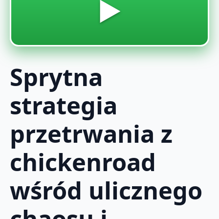
▶️
Sprytna
strategia
przetrwania z
chickenroad
wśród ulicznego
chaosu i