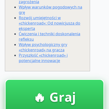
zagrożenia
Wpływ warunków pogodowych na
grę
Rozwój umiejętności w
«chickenroad»: Od nowicjusza do
eksperta
Ćwiczenia i techniki doskonalenia
refleksu
Wpływ psychologiczny gry
«chickenroad» na gracza
Przyszłość «chickenroad» i
potencjalne innowacje
🔥 Graj