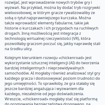
rozwijać, jest wprowadzenie nowych trybów gry i
wyzwań. Na przykład, można by dodać tryb rozgrywki
wieloosobowej, w którym gracze rywalizowaliby ze
sobą o tytuł najsprawniejszego kurczaka. Można
także wprowadzić elementy fabularne, takie jak
historie o kurczakach i ich przygodach na ruchliwych
drogach. Inną możliwością jest integracja z
technologią wirtualnej rzeczywistości (VR), która
pozwoliłaby graczom poczuć się, jakby naprawdę stali
na środku ulicy.
Kolejnym kierunkiem rozwoju «chickenroad» jest
wykorzystanie sztucznej inteligencji (AI) do tworzenia
bardziej inteligentnych i nieprzewidywalnych
samochodów. AI mogłaby również analizować styl gry
każdego gracza i dostosowywać poziom trudności do
jego umiejętności. To sprawiłoby, że gra stałaby się
jeszcze bardziej angażująca i wyzwaniem dla
każdego, niezależnie od jego doświadczenia.
Wreszcie, «chickenroad» mogłaby stać się platformą
do promowania bezpieczeństwa drogowego, na