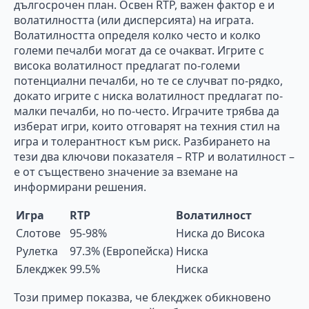
дългосрочен план. Освен RTP, важен фактор е и
волатилността (или дисперсията) на играта.
Волатилността определя колко често и колко
големи печалби могат да се очакват. Игрите с
висока волатилност предлагат по-големи
потенциални печалби, но те се случват по-рядко,
докато игрите с ниска волатилност предлагат по-
малки печалби, но по-често. Играчите трябва да
изберат игри, които отговарят на техния стил на
игра и толерантност към риск. Разбирането на
тези два ключови показателя – RTP и волатилност –
е от съществено значение за вземане на
информирани решения.
Игра
RTP
Волатилност
Слотове
95-98%
Ниска до Висока
Рулетка
97.3% (Европейска)
Ниска
Блекджек
99.5%
Ниска
Този пример показва, че блекджек обикновено