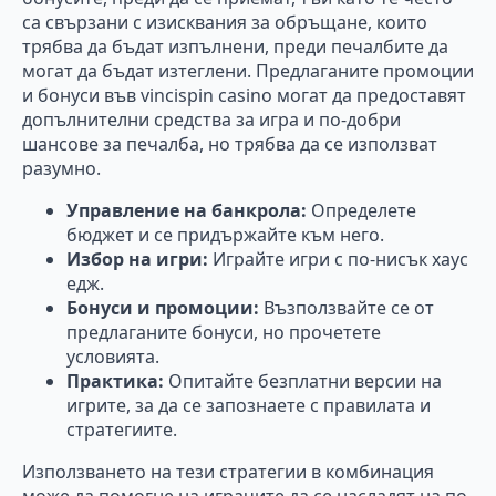
са свързани с изисквания за обръщане, които
трябва да бъдат изпълнени, преди печалбите да
могат да бъдат изтеглени. Предлаганите промоции
и бонуси във vincispin casino могат да предоставят
допълнителни средства за игра и по-добри
шансове за печалба, но трябва да се използват
разумно.
Управление на банкрола:
Определете
бюджет и се придържайте към него.
Избор на игри:
Играйте игри с по-нисък хаус
едж.
Бонуси и промоции:
Възползвайте се от
предлаганите бонуси, но прочетете
условията.
Практика:
Опитайте безплатни версии на
игрите, за да се запознаете с правилата и
стратегиите.
Използването на тези стратегии в комбинация