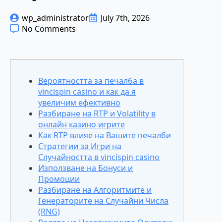
wp_administrator
July 7th, 2026
No Comments
Вероятността за печалба в
vincispin casino и как да я
увеличим ефективно
Разбиране на RTP и Volatility в
онлайн казино игрите
Как RTP влияе на Вашите печалби
Стратегии за Игри на
Случайността в vincispin casino
Използване на Бонуси и
Промоции
Разбиране на Алгоритмите и
Генераторите на Случайни Числа
(RNG)