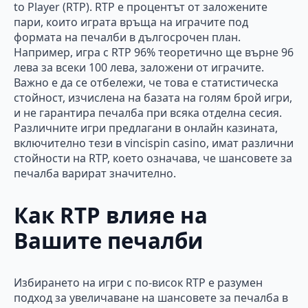
to Player (RTP). RTP е процентът от заложените
пари, които играта връща на играчите под
формата на печалби в дългосрочен план.
Например, игра с RTP 96% теоретично ще върне 96
лева за всеки 100 лева, заложени от играчите.
Важно е да се отбележи, че това е статистическа
стойност, изчислена на базата на голям брой игри,
и не гарантира печалба при всяка отделна сесия.
Различните игри предлагани в онлайн казината,
включително тези в vincispin casino, имат различни
стойности на RTP, което означава, че шансовете за
печалба варират значително.
Как RTP влияе на
Вашите печалби
Избирането на игри с по-висок RTP е разумен
подход за увеличаване на шансовете за печалба в