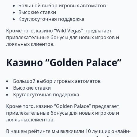
Большой выбор игровых автоматов
Высокие ставки
Круглосуточная поддержка
Кроме того, казино “Wild Vegas” предлагает
привлекательные бонусы для новых игроков и
лояльных клиентов.
Казино “Golden Palace”
Большой выбор игровых автоматов
Высокие ставки
Круглосуточная поддержка
Кроме того, казино “Golden Palace” предлагает
привлекательные бонусы для новых игроков и
лояльных клиентов.
В нашем рейтинге мы включили 10 лучших онлайн-