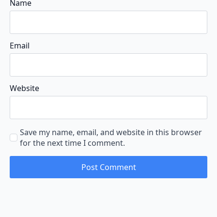
Name
Email
Website
Save my name, email, and website in this browser
for the next time I comment.