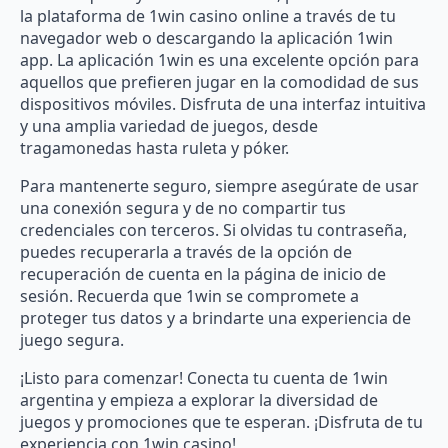
la plataforma de 1win casino online a través de tu
navegador web o descargando la aplicación 1win
app. La aplicación 1win es una excelente opción para
aquellos que prefieren jugar en la comodidad de sus
dispositivos móviles. Disfruta de una interfaz intuitiva
y una amplia variedad de juegos, desde
tragamonedas hasta ruleta y póker.
Para mantenerte seguro, siempre asegúrate de usar
una conexión segura y de no compartir tus
credenciales con terceros. Si olvidas tu contraseña,
puedes recuperarla a través de la opción de
recuperación de cuenta en la página de inicio de
sesión. Recuerda que 1win se compromete a
proteger tus datos y a brindarte una experiencia de
juego segura.
¡Listo para comenzar! Conecta tu cuenta de 1win
argentina y empieza a explorar la diversidad de
juegos y promociones que te esperan. ¡Disfruta de tu
experiencia con 1win casino!