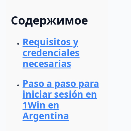
Содержимое
Requisitos y
credenciales
necesarias
Paso a paso para
iniciar sesión en
1Win en
Argentina