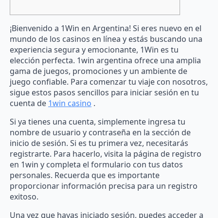
¡Bienvenido a 1Win en Argentina! Si eres nuevo en el
mundo de los casinos en línea y estás buscando una
experiencia segura y emocionante, 1Win es tu
elección perfecta. 1win argentina ofrece una amplia
gama de juegos, promociones y un ambiente de
juego confiable. Para comenzar tu viaje con nosotros,
sigue estos pasos sencillos para iniciar sesión en tu
cuenta de
1win casino
.
Si ya tienes una cuenta, simplemente ingresa tu
nombre de usuario y contraseña en la sección de
inicio de sesión. Si es tu primera vez, necesitarás
registrarte. Para hacerlo, visita la página de registro
en 1win y completa el formulario con tus datos
personales. Recuerda que es importante
proporcionar información precisa para un registro
exitoso.
Una vez que hayas iniciado sesión, puedes acceder a