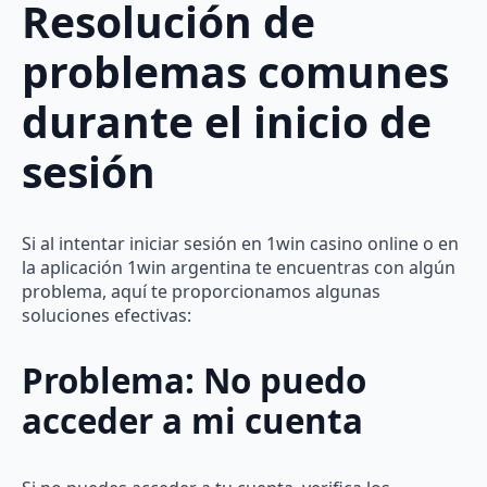
Resolución de
problemas comunes
durante el inicio de
sesión
Si al intentar iniciar sesión en 1win casino online o en
la aplicación 1win argentina te encuentras con algún
problema, aquí te proporcionamos algunas
soluciones efectivas:
Problema: No puedo
acceder a mi cuenta