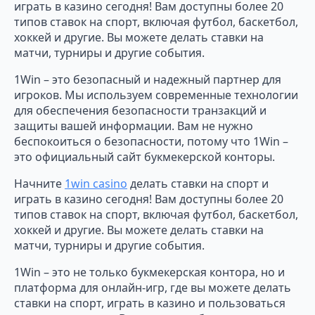
играть в казино сегодня! Вам доступны более 20
типов ставок на спорт, включая футбол, баскетбол,
хоккей и другие. Вы можете делать ставки на
матчи, турниры и другие события.
1Win – это безопасный и надежный партнер для
игроков. Мы используем современные технологии
для обеспечения безопасности транзакций и
защиты вашей информации. Вам не нужно
беспокоиться о безопасности, потому что 1Win –
это официальный сайт букмекерской конторы.
Начните
1win casino
делать ставки на спорт и
играть в казино сегодня! Вам доступны более 20
типов ставок на спорт, включая футбол, баскетбол,
хоккей и другие. Вы можете делать ставки на
матчи, турниры и другие события.
1Win – это не только букмекерская контора, но и
платформа для онлайн-игр, где вы можете делать
ставки на спорт, играть в казино и пользоваться