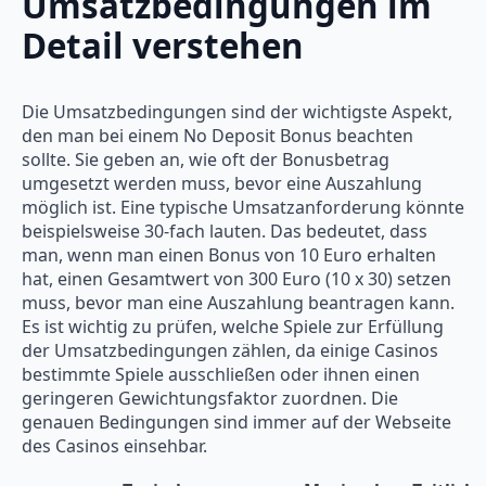
Umsatzbedingungen im
Detail verstehen
Die Umsatzbedingungen sind der wichtigste Aspekt,
den man bei einem No Deposit Bonus beachten
sollte. Sie geben an, wie oft der Bonusbetrag
umgesetzt werden muss, bevor eine Auszahlung
möglich ist. Eine typische Umsatzanforderung könnte
beispielsweise 30-fach lauten. Das bedeutet, dass
man, wenn man einen Bonus von 10 Euro erhalten
hat, einen Gesamtwert von 300 Euro (10 x 30) setzen
muss, bevor man eine Auszahlung beantragen kann.
Es ist wichtig zu prüfen, welche Spiele zur Erfüllung
der Umsatzbedingungen zählen, da einige Casinos
bestimmte Spiele ausschließen oder ihnen einen
geringeren Gewichtungsfaktor zuordnen. Die
genauen Bedingungen sind immer auf der Webseite
des Casinos einsehbar.