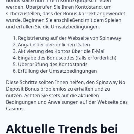
Bonus sollte nun Ihrem Konto gutgeschrieben
werden. Überprüfen Sie Ihren Kontostand, um
sicherzustellen, dass der Bonus korrekt angewendet
wurde. Beginnen Sie anschließend mit dem Spielen
und erfüllen Sie die Umsatzbedingungen.
Registrierung auf der Webseite von Spinaway
Angabe der persönlichen Daten
Aktivierung des Kontos über die E-Mail
Eingabe des Bonuscodes (falls erforderlich)
Überprüfung des Kontostands
Erfüllung der Umsatzbedingungen
Diese Schritte sollten Ihnen helfen, den Spinaway No
Deposit Bonus problemlos zu erhalten und zu
nutzen. Achten Sie stets auf die aktuellen
Bedingungen und Anweisungen auf der Webseite des
Casinos.
Aktuelle Trends bei