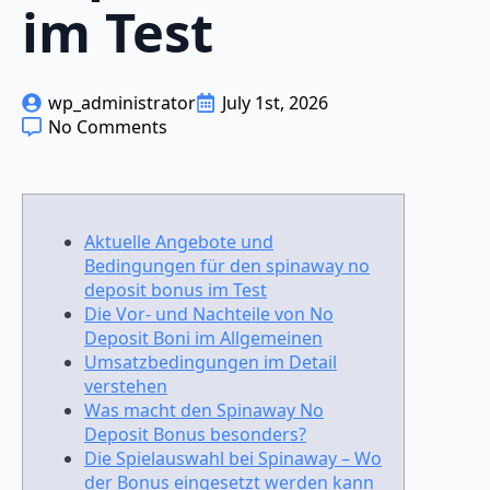
im Test
wp_administrator
July 1st, 2026
No Comments
Aktuelle Angebote und
Bedingungen für den spinaway no
deposit bonus im Test
Die Vor- und Nachteile von No
Deposit Boni im Allgemeinen
Umsatzbedingungen im Detail
verstehen
Was macht den Spinaway No
Deposit Bonus besonders?
Die Spielauswahl bei Spinaway – Wo
der Bonus eingesetzt werden kann