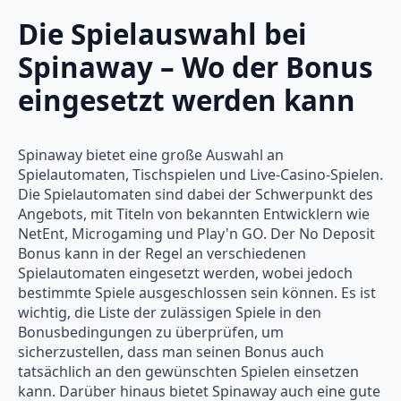
Die Spielauswahl bei
Spinaway – Wo der Bonus
eingesetzt werden kann
Spinaway bietet eine große Auswahl an
Spielautomaten, Tischspielen und Live-Casino-Spielen.
Die Spielautomaten sind dabei der Schwerpunkt des
Angebots, mit Titeln von bekannten Entwicklern wie
NetEnt, Microgaming und Play'n GO. Der No Deposit
Bonus kann in der Regel an verschiedenen
Spielautomaten eingesetzt werden, wobei jedoch
bestimmte Spiele ausgeschlossen sein können. Es ist
wichtig, die Liste der zulässigen Spiele in den
Bonusbedingungen zu überprüfen, um
sicherzustellen, dass man seinen Bonus auch
tatsächlich an den gewünschten Spielen einsetzen
kann. Darüber hinaus bietet Spinaway auch eine gute