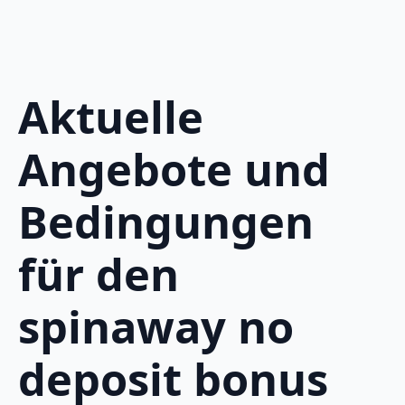
Aktuelle
Angebote und
Bedingungen
für den
spinaway no
deposit bonus