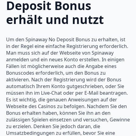
Deposit Bonus
erhält und nutzt
Um den Spinaway No Deposit Bonus zu erhalten, ist
in der Regel eine einfache Registrierung erforderlich.
Man muss sich auf der Webseite von Spinaway
anmelden und ein neues Konto erstellen. In einigen
Fällen ist möglicherweise auch die Angabe eines
Bonuscodes erforderlich, um den Bonus zu
aktivieren. Nach der Registrierung wird der Bonus
automatisch Ihrem Konto gutgeschrieben, oder Sie
müssen ihn im Live-Chat oder per E-Mail beantragen.
Es ist wichtig, die genauen Anweisungen auf der
Webseite des Casinos zu befolgen. Nachdem Sie den
Bonus erhalten haben, können Sie ihn an den
zulässigen Spielen einsetzen und versuchen, Gewinne
zu erzielen. Denken Sie jedoch daran, die
Umsatzbedingungen zu erfüllen, bevor Sie eine