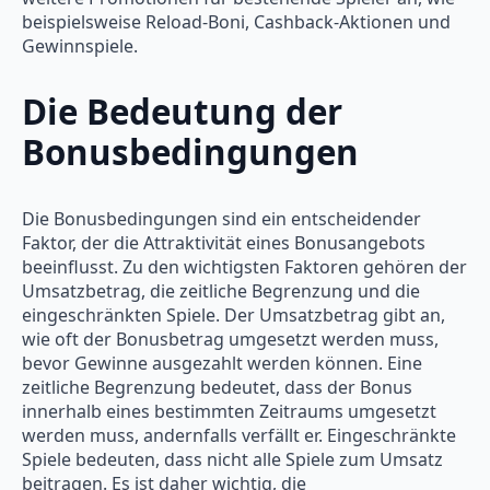
beispielsweise Reload-Boni, Cashback-Aktionen und
Gewinnspiele.
Die Bedeutung der
Bonusbedingungen
Die Bonusbedingungen sind ein entscheidender
Faktor, der die Attraktivität eines Bonusangebots
beeinflusst. Zu den wichtigsten Faktoren gehören der
Umsatzbetrag, die zeitliche Begrenzung und die
eingeschränkten Spiele. Der Umsatzbetrag gibt an,
wie oft der Bonusbetrag umgesetzt werden muss,
bevor Gewinne ausgezahlt werden können. Eine
zeitliche Begrenzung bedeutet, dass der Bonus
innerhalb eines bestimmten Zeitraums umgesetzt
werden muss, andernfalls verfällt er. Eingeschränkte
Spiele bedeuten, dass nicht alle Spiele zum Umsatz
beitragen. Es ist daher wichtig, die