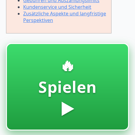
Gebühren und Auszahlungslimits
Kundenservice und Sicherheit
Zusätzliche Aspekte und langfristige
Perspektiven
🔥
Spielen
▶️