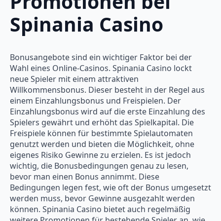
Promotionen bei
Spinania Casino
Bonusangebote sind ein wichtiger Faktor bei der
Wahl eines Online-Casinos. Spinania Casino lockt
neue Spieler mit einem attraktiven
Willkommensbonus. Dieser besteht in der Regel aus
einem Einzahlungsbonus und Freispielen. Der
Einzahlungsbonus wird auf die erste Einzahlung des
Spielers gewährt und erhöht das Spielkapital. Die
Freispiele können für bestimmte Spielautomaten
genutzt werden und bieten die Möglichkeit, ohne
eigenes Risiko Gewinne zu erzielen. Es ist jedoch
wichtig, die Bonusbedingungen genau zu lesen,
bevor man einen Bonus annimmt. Diese
Bedingungen legen fest, wie oft der Bonus umgesetzt
werden muss, bevor Gewinne ausgezahlt werden
können. Spinania Casino bietet auch regelmäßig
weitere Promotionen für bestehende Spieler an, wie