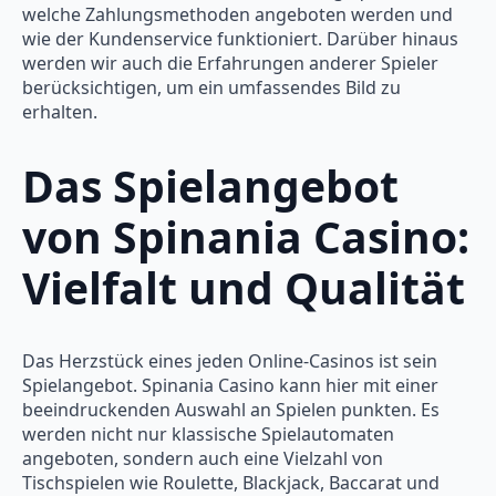
welche Zahlungsmethoden angeboten werden und
wie der Kundenservice funktioniert. Darüber hinaus
werden wir auch die Erfahrungen anderer Spieler
berücksichtigen, um ein umfassendes Bild zu
erhalten.
Das Spielangebot
von Spinania Casino:
Vielfalt und Qualität
Das Herzstück eines jeden Online-Casinos ist sein
Spielangebot. Spinania Casino kann hier mit einer
beeindruckenden Auswahl an Spielen punkten. Es
werden nicht nur klassische Spielautomaten
angeboten, sondern auch eine Vielzahl von
Tischspielen wie Roulette, Blackjack, Baccarat und