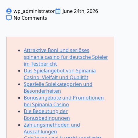
wp_administrator
June 24th, 2026
No Comments
Attraktive Boni und seriöses
spinania casino für deutsche Spieler
im Testbericht
Das Spielangebot von Spinania
Casino: Vielfalt und Qualität
Spezielle Spielkategorien und
Besonderheiten
Bonusangebote und Promotionen
bei Spinania Casino
Die Bedeutung der
Bonusbedingungen
Zahlungsmethoden und
Auszahlungen