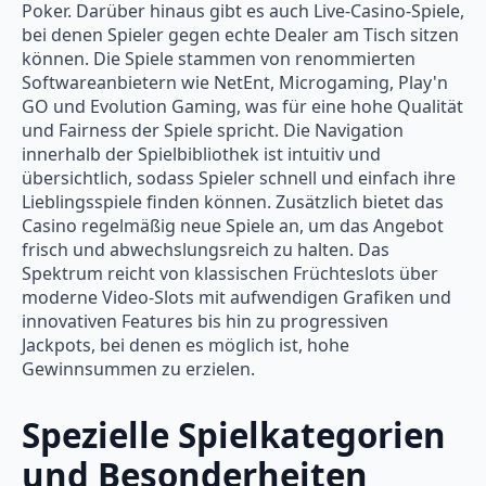
Poker. Darüber hinaus gibt es auch Live-Casino-Spiele,
bei denen Spieler gegen echte Dealer am Tisch sitzen
können. Die Spiele stammen von renommierten
Softwareanbietern wie NetEnt, Microgaming, Play'n
GO und Evolution Gaming, was für eine hohe Qualität
und Fairness der Spiele spricht. Die Navigation
innerhalb der Spielbibliothek ist intuitiv und
übersichtlich, sodass Spieler schnell und einfach ihre
Lieblingsspiele finden können. Zusätzlich bietet das
Casino regelmäßig neue Spiele an, um das Angebot
frisch und abwechslungsreich zu halten. Das
Spektrum reicht von klassischen Früchteslots über
moderne Video-Slots mit aufwendigen Grafiken und
innovativen Features bis hin zu progressiven
Jackpots, bei denen es möglich ist, hohe
Gewinnsummen zu erzielen.
Spezielle Spielkategorien
und Besonderheiten