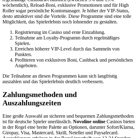
wöchentlich), Reload-Boni, exklusive Promotionen und für High
Roller sogar persönliche Kontomanager. Je höher der VIP-Status,
desto attraktiver sind die Vorteile. Diese Programme sind eine tolle
Möglichkeit, das Spielerlebnis noch lohnender zu gestalten.
Registrierung im Casino und erste Einzahlung.
Teilnahme am Loyalty-Programm durch regelmäßiges
Spielen.
Erreichen höherer VIP-Level durch das Sammeln von
Punkten.
Profitieren von exklusiven Boni, Cashback und persönlichen
Angeboten.
Die Teilnahme an diesen Programmen kann sich langfristig
auszahlen und das Spielerlebnis deutlich verbessern.
Zahlungsmethoden und
Auszahlungszeiten
Eine große Auswahl an sicheren und bequemen Zahlungsmethoden
ist für deutsche Spieler unerlässlich.
Novoline online
Casinos bieten
in der Regel eine breite Palette an Optionen, darunter Sofort/Klarna,
Giropay, Visa, Mastercard, Skrill, Neteller und Paysafecard.