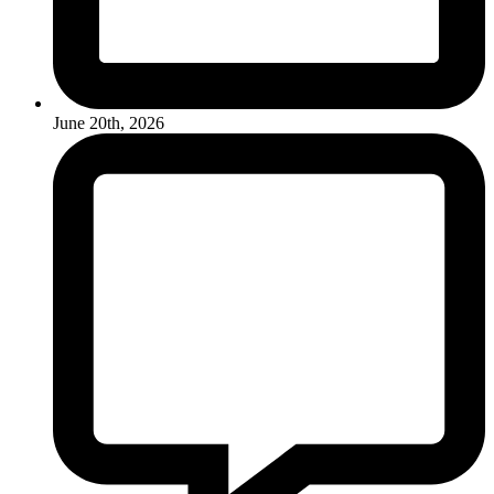
June 20th, 2026