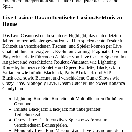
modernere Interpretation sucht – hier findet jeder das passende
Spiel.
Live Casino: Das authentische Casino-Erlebnis zu
Hause
Das Live Casino ist ein besonderes Highlight, das in den letzten
Jahren immer beliebter geworden ist. Hier spielen echte Dealer in
Echtzeit an verschiedenen Tischen, und Spieler können per Live-
Chat mit ihnen interagieren. Evolution Gaming, Pragmatic Live und
Playtech sind die führenden Anbieter von Live Casino Spielen. Im
Angebot sind verschiedene Roulette-Varianten wie Lightning
Roulette, Immersive Roulette und Speed Roulette, Blackjack in
Varianten wie Infinite Blackjack, Party Blackjack und VIP
Blackjack, sowie Baccarat und verschiedene Game Shows wie
Crazy Time, Monopoly Live, Dream Catcher und Sweet Bonanza
CandyLand.
Lightning Roulette: Roulette mit Multiplikatoren für höhere
Gewinne.
Infinite Blackjack: Blackjack mit unbegrenzter
Teilnehmerzahl.
Crazy Time: Ein interaktives Spielshow-Format mit
verschiedenen Bonusspielen.
Monopoly Live: Eine Mischung aus Live-Casino und dem