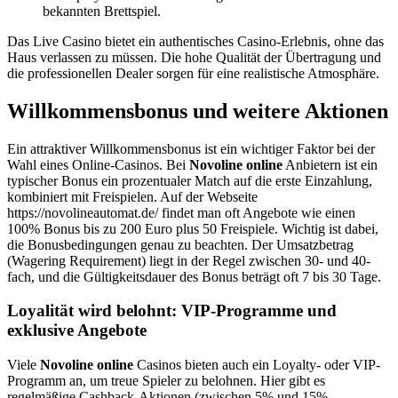
bekannten Brettspiel.
Das Live Casino bietet ein authentisches Casino-Erlebnis, ohne das
Haus verlassen zu müssen. Die hohe Qualität der Übertragung und
die professionellen Dealer sorgen für eine realistische Atmosphäre.
Willkommensbonus und weitere Aktionen
Ein attraktiver Willkommensbonus ist ein wichtiger Faktor bei der
Wahl eines Online-Casinos. Bei
Novoline online
Anbietern ist ein
typischer Bonus ein prozentualer Match auf die erste Einzahlung,
kombiniert mit Freispielen. Auf der Webseite
https://novolineautomat.de/ findet man oft Angebote wie einen
100% Bonus bis zu 200 Euro plus 50 Freispiele. Wichtig ist dabei,
die Bonusbedingungen genau zu beachten. Der Umsatzbetrag
(Wagering Requirement) liegt in der Regel zwischen 30- und 40-
fach, und die Gültigkeitsdauer des Bonus beträgt oft 7 bis 30 Tage.
Loyalität wird belohnt: VIP-Programme und
exklusive Angebote
Viele
Novoline online
Casinos bieten auch ein Loyalty- oder VIP-
Programm an, um treue Spieler zu belohnen. Hier gibt es
regelmäßige Cashback-Aktionen (zwischen 5% und 15%