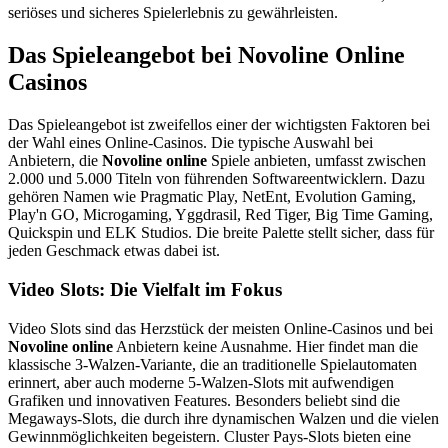
seriöses und sicheres Spielerlebnis zu gewährleisten.
Das Spieleangebot bei Novoline Online
Casinos
Das Spieleangebot ist zweifellos einer der wichtigsten Faktoren bei
der Wahl eines Online-Casinos. Die typische Auswahl bei
Anbietern, die
Novoline online
Spiele anbieten, umfasst zwischen
2.000 und 5.000 Titeln von führenden Softwareentwicklern. Dazu
gehören Namen wie Pragmatic Play, NetEnt, Evolution Gaming,
Play'n GO, Microgaming, Yggdrasil, Red Tiger, Big Time Gaming,
Quickspin und ELK Studios. Die breite Palette stellt sicher, dass für
jeden Geschmack etwas dabei ist.
Video Slots: Die Vielfalt im Fokus
Video Slots sind das Herzstück der meisten Online-Casinos und bei
Novoline online
Anbietern keine Ausnahme. Hier findet man die
klassische 3-Walzen-Variante, die an traditionelle Spielautomaten
erinnert, aber auch moderne 5-Walzen-Slots mit aufwendigen
Grafiken und innovativen Features. Besonders beliebt sind die
Megaways-Slots, die durch ihre dynamischen Walzen und die vielen
Gewinnmöglichkeiten begeistern. Cluster Pays-Slots bieten eine