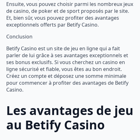
Ensuite, vous pouvez choisir parmi les nombreux jeux
de casino, de poker et de sport proposés par le site.
Et, bien sûr, vous pouvez profiter des avantages
exceptionnels offerts par Betify Casino.
Conclusion
Betify Casino est un site de jeu en ligne qui a fait
parler de lui grâce à ses avantages exceptionnels et
ses bonus exclusifs. Si vous cherchez un casino en
ligne sécurisé et fiable, vous êtes au bon endroit.
Créez un compte et déposez une somme minimale
pour commencer à profiter des avantages de Betify
Casino.
Les avantages de jeu
au Betify Casino