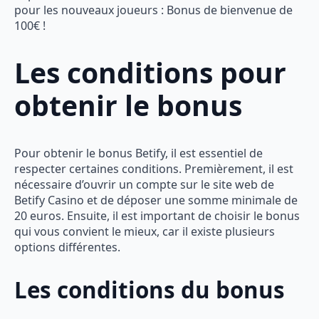
pour les nouveaux joueurs : Bonus de bienvenue de
100€ !
Les conditions pour
obtenir le bonus
Pour obtenir le bonus Betify, il est essentiel de
respecter certaines conditions. Premièrement, il est
nécessaire d’ouvrir un compte sur le site web de
Betify Casino et de déposer une somme minimale de
20 euros. Ensuite, il est important de choisir le bonus
qui vous convient le mieux, car il existe plusieurs
options différentes.
Les conditions du bonus