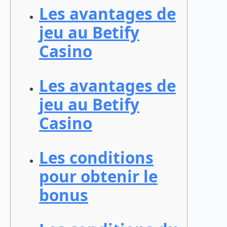
Les avantages de
jeu au Betify
Casino
Les avantages de
jeu au Betify
Casino
Les conditions
pour obtenir le
bonus