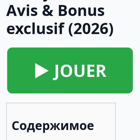
Avis & Bonus
exclusif (2026)
▶️ JOUER
Содержимое