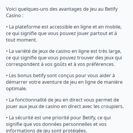
Voici quelques-uns des avantages de jeu au Betify
Casino :
• La plateforme est accessible en ligne et en mobile,
ce qui signifie que vous pouvez jouer partout et à
tout moment.
• La variété de jeux de casino en ligne est très large,
ce qui signifie que vous pouvez trouver des jeux qui
correspondent à vos goûts et à vos préférences.
• Les bonus betify sont conçus pour vous aider à
démarrer votre aventure de jeu en ligne de manière
optimale.
• La fonctionnalité de jeu en direct vous permet de
jouer aux jeux de casino en direct avec les croupiers.
• La sécurité est une priorité pour Betify, ce qui
signifie que vos données personnelles et vos
informations de jeu sont protégées.