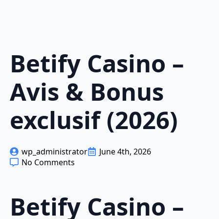
Betify Casino –
Avis & Bonus
exclusif (2026)
wp_administrator
June 4th, 2026
No Comments
Betify Casino –