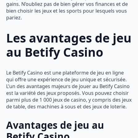
gains. N’oubliez pas de bien gérer vos finances et de
bien choisir les jeux et les sports pour lesquels vous
pariez.
Les avantages de jeu
au Betify Casino
Le Betify Casino est une plateforme de jeu en ligne
qui offre une expérience de jeu unique et sécurisée.
L’un des avantages majeurs de jouer au Betify Casino
est la variété des jeux proposés. Vous pouvez choisir
parmi plus de 1 000 jeux de casino, y compris des jeux
de table, des machines à sous et des jeux de loterie.
Avantages de jeu au
Betify Casino