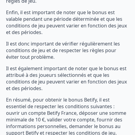
règles de jeu.
Enfin, il est important de noter que le bonus est
valable pendant une période déterminée et que les
conditions de jeu peuvent varier en fonction des jeux
et des périodes.
Il est donc important de vérifier régulièrement les
conditions de jeu et de respecter les règles pour
éviter tout problème.
Il est également important de noter que le bonus est
attribué à des joueurs sélectionnés et que les
conditions de jeu peuvent varier en fonction des jeux
et des périodes.
En résumé, pour obtenir le bonus Betify, il est
essentiel de respecter les conditions suivantes :
ouvrir un compte Betify France, déposer une somme
minimale de 10 €, valider votre compte, fournir des
informations personnelles, demander le bonus au
support Betify et respecter les conditions de jeu.