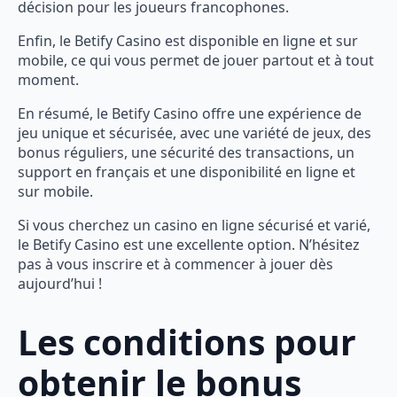
décision pour les joueurs francophones.
Enfin, le Betify Casino est disponible en ligne et sur
mobile, ce qui vous permet de jouer partout et à tout
moment.
En résumé, le Betify Casino offre une expérience de
jeu unique et sécurisée, avec une variété de jeux, des
bonus réguliers, une sécurité des transactions, un
support en français et une disponibilité en ligne et
sur mobile.
Si vous cherchez un casino en ligne sécurisé et varié,
le Betify Casino est une excellente option. N’hésitez
pas à vous inscrire et à commencer à jouer dès
aujourd’hui !
Les conditions pour
obtenir le bonus