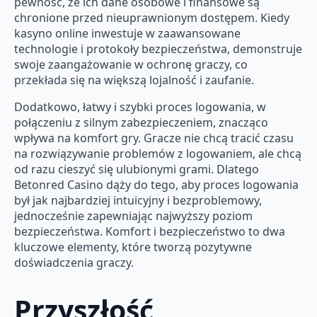
pewność, że ich dane osobowe i finansowe są
chronione przed nieuprawnionym dostępem. Kiedy
kasyno online inwestuje w zaawansowane
technologie i protokoły bezpieczeństwa, demonstruje
swoje zaangażowanie w ochronę graczy, co
przekłada się na większą lojalność i zaufanie.
Dodatkowo, łatwy i szybki proces logowania, w
połączeniu z silnym zabezpieczeniem, znacząco
wpływa na komfort gry. Gracze nie chcą tracić czasu
na rozwiązywanie problemów z logowaniem, ale chcą
od razu cieszyć się ulubionymi grami. Dlatego
Betonred Casino dąży do tego, aby proces logowania
był jak najbardziej intuicyjny i bezproblemowy,
jednocześnie zapewniając najwyższy poziom
bezpieczeństwa. Komfort i bezpieczeństwo to dwa
kluczowe elementy, które tworzą pozytywne
doświadczenia graczy.
Przyszłość