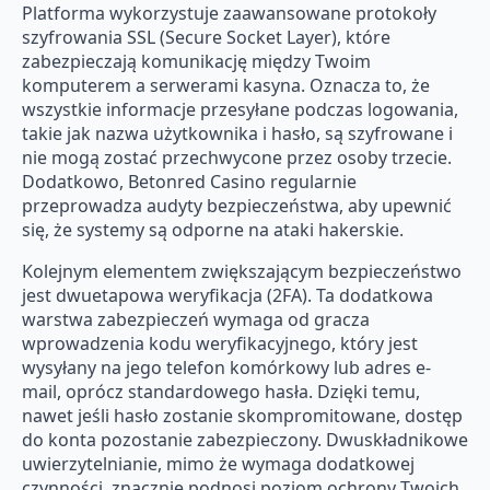
Platforma wykorzystuje zaawansowane protokoły
szyfrowania SSL (Secure Socket Layer), które
zabezpieczają komunikację między Twoim
komputerem a serwerami kasyna. Oznacza to, że
wszystkie informacje przesyłane podczas logowania,
takie jak nazwa użytkownika i hasło, są szyfrowane i
nie mogą zostać przechwycone przez osoby trzecie.
Dodatkowo, Betonred Casino regularnie
przeprowadza audyty bezpieczeństwa, aby upewnić
się, że systemy są odporne na ataki hakerskie.
Kolejnym elementem zwiększającym bezpieczeństwo
jest dwuetapowa weryfikacja (2FA). Ta dodatkowa
warstwa zabezpieczeń wymaga od gracza
wprowadzenia kodu weryfikacyjnego, który jest
wysyłany na jego telefon komórkowy lub adres e-
mail, oprócz standardowego hasła. Dzięki temu,
nawet jeśli hasło zostanie skompromitowane, dostęp
do konta pozostanie zabezpieczony. Dwuskładnikowe
uwierzytelnianie, mimo że wymaga dodatkowej
czynności, znacznie podnosi poziom ochrony Twoich