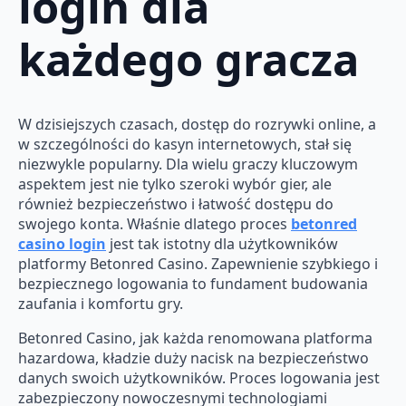
login dla
każdego gracza
W dzisiejszych czasach, dostęp do rozrywki online, a
w szczególności do kasyn internetowych, stał się
niezwykle popularny. Dla wielu graczy kluczowym
aspektem jest nie tylko szeroki wybór gier, ale
również bezpieczeństwo i łatwość dostępu do
swojego konta. Właśnie dlatego proces
betonred
casino login
jest tak istotny dla użytkowników
platformy Betonred Casino. Zapewnienie szybkiego i
bezpiecznego logowania to fundament budowania
zaufania i komfortu gry.
Betonred Casino, jak każda renomowana platforma
hazardowa, kładzie duży nacisk na bezpieczeństwo
danych swoich użytkowników. Proces logowania jest
zabezpieczony nowoczesnymi technologiami