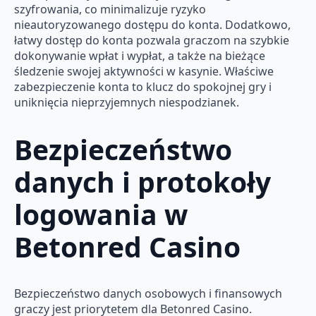
szyfrowania, co minimalizuje ryzyko
nieautoryzowanego dostępu do konta. Dodatkowo,
łatwy dostęp do konta pozwala graczom na szybkie
dokonywanie wpłat i wypłat, a także na bieżące
śledzenie swojej aktywności w kasynie. Właściwe
zabezpieczenie konta to klucz do spokojnej gry i
uniknięcia nieprzyjemnych niespodzianek.
Bezpieczeństwo
danych i protokoły
logowania w
Betonred Casino
Bezpieczeństwo danych osobowych i finansowych
graczy jest priorytetem dla Betonred Casino.