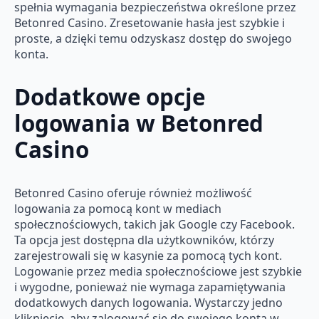
spełnia wymagania bezpieczeństwa określone przez
Betonred Casino. Zresetowanie hasła jest szybkie i
proste, a dzięki temu odzyskasz dostęp do swojego
konta.
Dodatkowe opcje
logowania w Betonred
Casino
Betonred Casino oferuje również możliwość
logowania za pomocą kont w mediach
społecznościowych, takich jak Google czy Facebook.
Ta opcja jest dostępna dla użytkowników, którzy
zarejestrowali się w kasynie za pomocą tych kont.
Logowanie przez media społecznościowe jest szybkie
i wygodne, ponieważ nie wymaga zapamiętywania
dodatkowych danych logowania. Wystarczy jedno
kliknięcie, aby zalogować się do swojego konta w