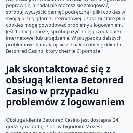
poprawnie, a nadal nie możesz się zalogować,
spróbuj wyczyścić pamięć podręczną i pliki cookies w
swojej przeglądarce internetowej. Czasami stare pliki
cookies mogą powodować problemy z logowaniem.
Jeśli to nie pomoże, spróbuj użyć innej przeglądarki
internetowej lub urządzenia. W przypadku dalszych
problemów skontaktuj się z działem obsługi klienta
Betonred Casino, który chętnie Ci pomoże.
Jak skontaktować się z
obsługą klienta Betonred
Casino w przypadku
problemów z logowaniem
Obsługa klienta Betonred Casino jest dostępna 24
godziny na dobę, 7 dni w tygodniu. Możesz