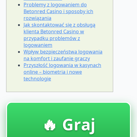
Problemy z logowaniem do
Betonred Casino i sposoby ich
rozwiązania
Jak skontaktować się z obsługą
klienta Betonred Casino w
przypadku problemów z
logowaniem
Wpływ bezpieczeństwa logowania
na komfort i zaufanie graczy
Przyszłość logowania w kasynach
online – biometria i nowe
technologie
🔥 Graj