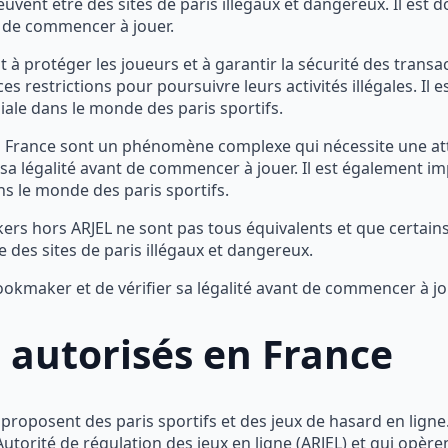
euvent être des sites de paris illégaux et dangereux. Il est 
t de commencer à jouer.
nt à protéger les joueurs et à garantir la sécurité des tra
 restrictions pour poursuivre leurs activités illégales. Il e
iale dans le monde des paris sportifs.
France sont un phénomène complexe qui nécessite une attent
sa légalité avant de commencer à jouer. Il est également imp
ns le monde des paris sportifs.
ers hors ARJEL ne sont pas tous équivalents et que certain
e des sites de paris illégaux et dangereux.
bookmaker et de vérifier sa légalité avant de commencer à jo
autorisés en France
roposent des paris sportifs et des jeux de hasard en ligne.
Autorité de régulation des jeux en ligne (ARJEL) et qui opère