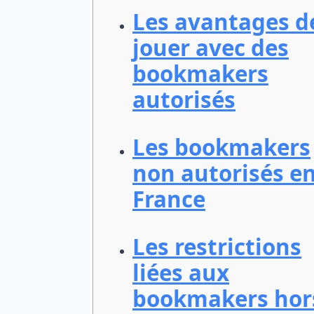
Les avantages d
jouer avec des
bookmakers
autorisés
Les bookmakers
non autorisés e
France
Les restrictions
liées aux
bookmakers hor