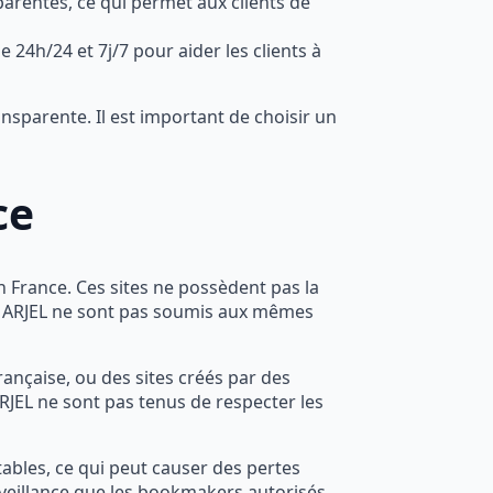
parentes, ce qui permet aux clients de
 24h/24 et 7j/7 pour aider les clients à
nsparente. Il est important de choisir un
ce
n France. Ces sites ne possèdent pas la
ors ARJEL ne sont pas soumis aux mêmes
ançaise, ou des sites créés par des
RJEL ne sont pas tenus de respecter les
ables, ce qui peut causer des pertes
veillance que les bookmakers autorisés,