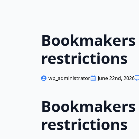
Bookmakers h
restrictions
wp_administrator
June 22nd, 2026
Bookmakers h
restrictions