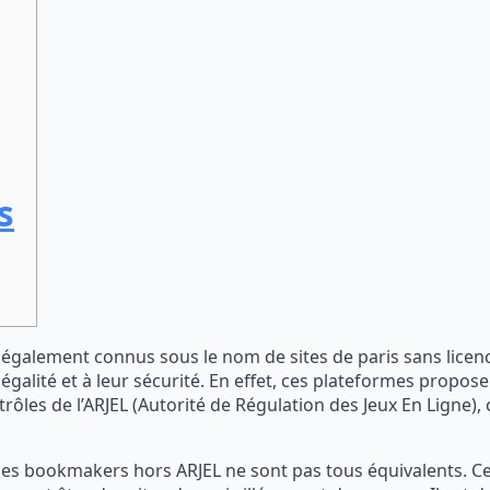
s
également connus sous le nom de sites de paris sans licen
alité et à leur sécurité. En effet, ces plateformes proposen
les de l’ARJEL (Autorité de Régulation des Jeux En Ligne), c
 les bookmakers hors ARJEL ne sont pas tous équivalents. C