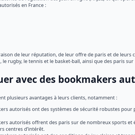
utorisés en France :
son de leur réputation, de leur offre de paris et de leurs co
le rugby, le tennis et le basket-ball, ainsi que des paris s
uer avec des bookmakers aut
nt plusieurs avantages à leurs clients, notamment :
ers autorisés ont des systèmes de sécurité robustes pour p
kers autorisés offrent des paris sur de nombreux sports et
s centres d’intérêt.