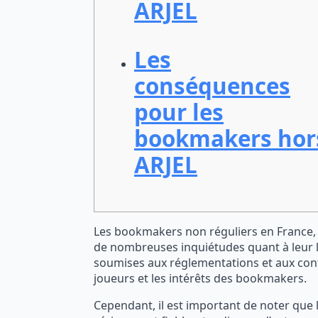
ARJEL
Les
conséquences
pour les
bookmakers hor
ARJEL
Les bookmakers non réguliers en France, 
de nombreuses inquiétudes quant à leur lég
soumises aux réglementations et aux contrô
joueurs et les intérêts des bookmakers.
Cependant, il est important de noter que