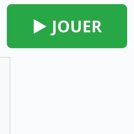
▶️ JOUER