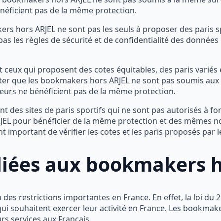
énéficient pas de la même protection.
rs hors ARJEL ne sont pas les seuls à proposer des paris spo
s les règles de sécurité et de confidentialité des données
ceux qui proposent des cotes équitables, des paris variés e
 noter que les bookmakers hors ARJEL ne sont pas soumis 
oueurs ne bénéficient pas de la même protection.
 des sites de paris sportifs qui ne sont pas autorisés à fon
RJEL pour bénéficier de la même protection et des mêmes no
 important de vérifier les cotes et les paris proposés par l
s liées aux bookmakers 
es restrictions importantes en France. En effet, la loi du
ui souhaitent exercer leur activité en France. Les bookmak
rs services aux Français.