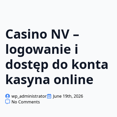
Casino NV –
logowanie i
dostęp do konta
kasyna online
wp_administrator
June 19th, 2026
No Comments