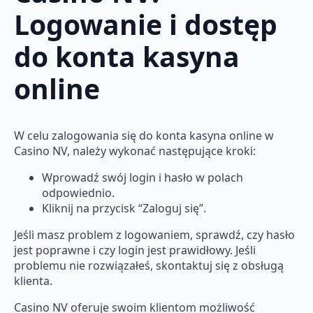
Logowanie i dostęp
do konta kasyna
online
W celu zalogowania się do konta kasyna online w
Casino NV, należy wykonać następujące kroki:
Wprowadź swój login i hasło w polach
odpowiednio.
Kliknij na przycisk “Zaloguj się”.
Jeśli masz problem z logowaniem, sprawdź, czy hasło
jest poprawne i czy login jest prawidłowy. Jeśli
problemu nie rozwiązałeś, skontaktuj się z obsługą
klienta.
Casino NV oferuje swoim klientom możliwość