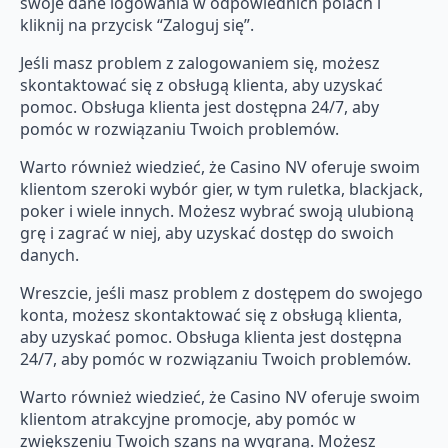
swoje dane logowania w odpowiednich polach i
kliknij na przycisk “Zaloguj się”.
Jeśli masz problem z zalogowaniem się, możesz
skontaktować się z obsługą klienta, aby uzyskać
pomoc. Obsługa klienta jest dostępna 24/7, aby
pomóc w rozwiązaniu Twoich problemów.
Warto również wiedzieć, że Casino NV oferuje swoim
klientom szeroki wybór gier, w tym ruletka, blackjack,
poker i wiele innych. Możesz wybrać swoją ulubioną
grę i zagrać w niej, aby uzyskać dostęp do swoich
danych.
Wreszcie, jeśli masz problem z dostępem do swojego
konta, możesz skontaktować się z obsługą klienta,
aby uzyskać pomoc. Obsługa klienta jest dostępna
24/7, aby pomóc w rozwiązaniu Twoich problemów.
Warto również wiedzieć, że Casino NV oferuje swoim
klientom atrakcyjne promocje, aby pomóc w
zwiększeniu Twoich szans na wygraną. Możesz