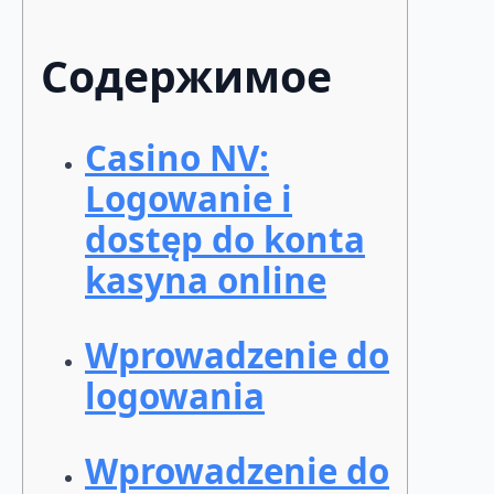
Содержимое
Casino NV:
Logowanie i
dostęp do konta
kasyna online
Wprowadzenie do
logowania
Wprowadzenie do