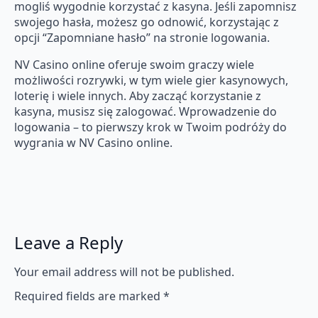
mogliś wygodnie korzystać z kasyna. Jeśli zapomnisz
swojego hasła, możesz go odnowić, korzystając z
opcji “Zapomniane hasło” na stronie logowania.
NV Casino online oferuje swoim graczy wiele
możliwości rozrywki, w tym wiele gier kasynowych,
loterię i wiele innych. Aby zacząć korzystanie z
kasyna, musisz się zalogować. Wprowadzenie do
logowania – to pierwszy krok w Twoim podróży do
wygrania w NV Casino online.
Leave a Reply
Your email address will not be published.
Required fields are marked
*