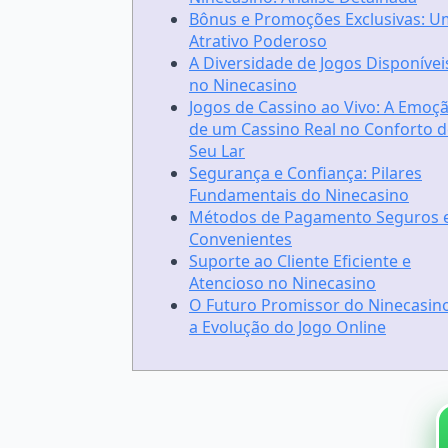
Bônus e Promoções Exclusivas: U
Atrativo Poderoso
A Diversidade de Jogos Disponívei
no Ninecasino
Jogos de Cassino ao Vivo: A Emoç
de um Cassino Real no Conforto 
Seu Lar
Segurança e Confiança: Pilares
Fundamentais do Ninecasino
Métodos de Pagamento Seguros 
Convenientes
Suporte ao Cliente Eficiente e
Atencioso no Ninecasino
O Futuro Promissor do Ninecasin
a Evolução do Jogo Online