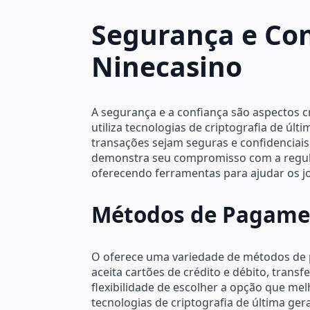
Segurança e Con
Ninecasino
A segurança e a confiança são aspectos c
utiliza tecnologias de criptografia de úl
transações sejam seguras e confidenciais
demonstra seu compromisso com a regulam
oferecendo ferramentas para ajudar os jog
Métodos de Pagamen
O
oferece uma variedade de métodos de p
aceita cartões de crédito e débito, trans
flexibilidade de escolher a opção que m
tecnologias de criptografia de última ge