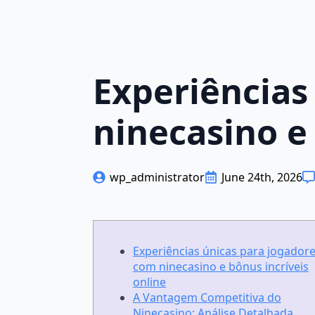
Experiências
ninecasino e
wp_administrator
June 24th, 2026
Experiências únicas para jogador
com ninecasino e bônus incríveis
online
A Vantagem Competitiva do
Ninecasino: Análise Detalhada