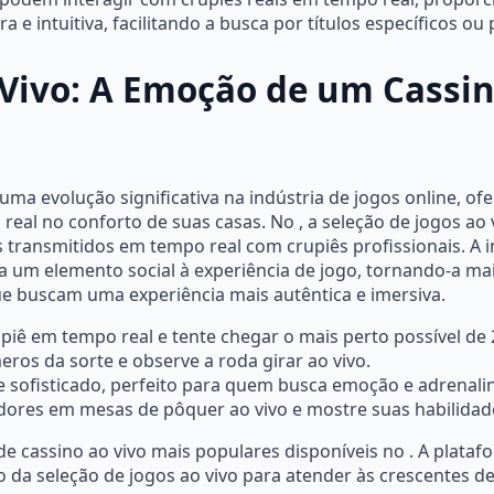
a e intuitiva, facilitando a busca por títulos específicos ou 
 Vivo: A Emoção de um Cassin
uma evolução significativa na indústria de jogos online, o
real no conforto de suas casas. No
, a seleção de jogos ao 
os transmitidos em tempo real com crupiês profissionais. A 
a um elemento social à experiência de jogo, tornando-a mais
e buscam uma experiência mais autêntica e imersiva.
upiê em tempo real e tente chegar o mais perto possível de 
ros da sorte e observe a roda girar ao vivo.
e sofisticado, perfeito para quem busca emoção e adrenali
adores em mesas de pôquer ao vivo e mostre suas habilidad
 de cassino ao vivo mais populares disponíveis no
. A plata
o da seleção de jogos ao vivo para atender às crescentes 