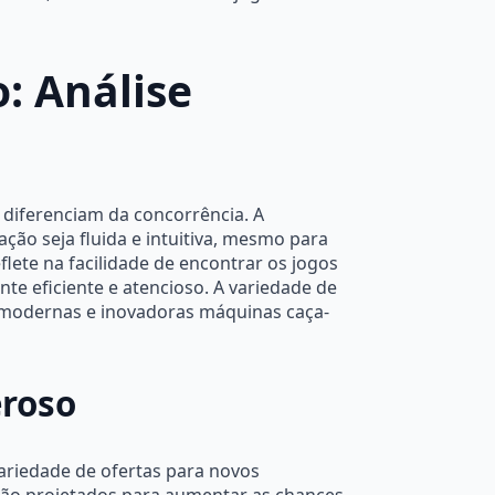
: Análise
 diferenciam da concorrência. A
ção seja fluida e intuitiva, mesmo para
lete na facilidade de encontrar os jogos
te eficiente e atencioso. A variedade de
s modernas e inovadoras máquinas caça-
eroso
riedade de ofertas para novos
 são projetados para aumentar as chances