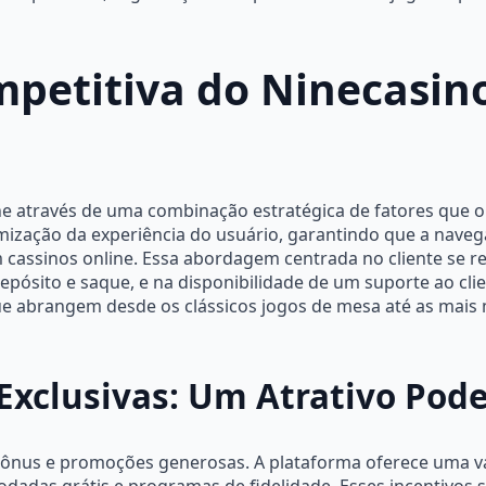
etitiva do Ninecasino
ne através de uma combinação estratégica de fatores que o
ização da experiência do usuário, garantindo que a navega
cassinos online. Essa abordagem centrada no cliente se ref
pósito e saque, e na disponibilidade de um suporte ao clien
ue abrangem desde os clássicos jogos de mesa até as mai
Exclusivas: Um Atrativo Pod
bônus e promoções generosas. A plataforma oferece uma va
odadas grátis e programas de fidelidade. Esses incentivos