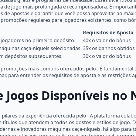
a de jogo mais prolongada e recompensadora. É important
os de apostas e garantir que você possa aproveitar ao máx
romoções regulares para jogadores existentes, como bônus
Requisitos de Aposta
 jogadores no primeiro depósito.
40x o valor do bônus
máquinas caça-níqueis selecionadas.
35x os ganhos obtidos
m depósitos subsequentes.
30x o valor do bônus
 e promoções mais comuns oferecidos pelo
. É fundamental 
ar, para entender os requisitos de aposta e as restrições ap
e Jogos Disponíveis no 
 pilares da experiência oferecida pelo
. A plataforma colab
ítulos que atendem a todos os gostos e estilos de jogo. 
modernas e inovadoras máquinas caça-níqueis, há algo para
s podem interagir com crupiês reais em tempo real, propor