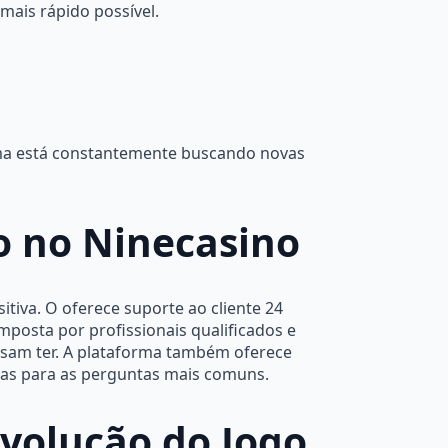
mais rápido possível.
rma está constantemente buscando novas
so no Ninecasino
sitiva. O
oferece suporte ao cliente 24
omposta por profissionais qualificados e
ssam ter. A plataforma também oferece
as para as perguntas mais comuns.
Evolução do Jogo