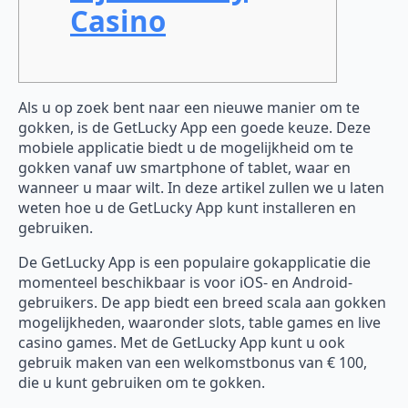
Casino
Als u op zoek bent naar een nieuwe manier om te
gokken, is de GetLucky App een goede keuze. Deze
mobiele applicatie biedt u de mogelijkheid om te
gokken vanaf uw smartphone of tablet, waar en
wanneer u maar wilt. In deze artikel zullen we u laten
weten hoe u de GetLucky App kunt installeren en
gebruiken.
De GetLucky App is een populaire gokapplicatie die
momenteel beschikbaar is voor iOS- en Android-
gebruikers. De app biedt een breed scala aan gokken
mogelijkheden, waaronder slots, table games en live
casino games. Met de GetLucky App kunt u ook
gebruik maken van een welkomstbonus van € 100,
die u kunt gebruiken om te gokken.