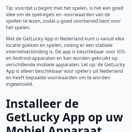
Tip: voordat u begint met het spelen, is het een goed
idee om de spelregels en -voorwaarden van de
spellen te lezen, zodat u goed voorbereid bent voor
het spelen.
Met de GetLucky App in Nederland kunt u vanuit elke
locatie gokken en spelen, zolang er een stabiele
internetverbinding is. De app is beschikbaar voor iOS-
en Android-apparaten en kan worden gebruikt op
verschillende mobiele apparaten. Let op: de GetLucky
App is alleen beschikbaar voor spelers uit Nederland
en heeft bepaalde voorwaarden om te worden
ingewisseld.
Installeer de
GetLucky App op uw
Mobiel Apparaat