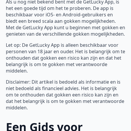
Als u nog niet bekend bent met de GetLucky App, is
het een goede tijd om het te proberen. De app is
beschikbaar voor iOS- en Android-gebruikers en
biedt een breed scala aan gokken mogelijkheden.
Met de GetLucky App kunt u beginnen met gokken en
genieten van de verschillende gokken mogelijkheden.
Let op: De GetLucky App is alleen beschikbaar voor
personen van 18 jaar en ouder. Het is belangrijk om te
onthouden dat gokken een risico kan zijn en dat het
belangrijk is om te gokken met verantwoorde
middelen.
Disclaimer: Dit artikel is bedoeld als informatie en is
niet bedoeld als financieel advies. Het is belangrijk
om te onthouden dat gokken een risico kan zijn en
dat het belangrijk is om te gokken met verantwoorde
middelen.
Een Gids voor