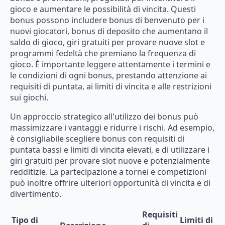
gioco e aumentare le possibilità di vincita. Questi
bonus possono includere bonus di benvenuto per i
nuovi giocatori, bonus di deposito che aumentano il
saldo di gioco, giri gratuiti per provare nuove slot e
programmi fedeltà che premiano la frequenza di
gioco. È importante leggere attentamente i termini e
le condizioni di ogni bonus, prestando attenzione ai
requisiti di puntata, ai limiti di vincita e alle restrizioni
sui giochi.
Un approccio strategico all'utilizzo dei bonus può
massimizzare i vantaggi e ridurre i rischi. Ad esempio,
è consigliabile scegliere bonus con requisiti di
puntata bassi e limiti di vincita elevati, e di utilizzare i
giri gratuiti per provare slot nuove e potenzialmente
redditizie. La partecipazione a tornei e competizioni
può inoltre offrire ulteriori opportunità di vincita e di
divertimento.
Requisiti
Tipo di
Limiti di