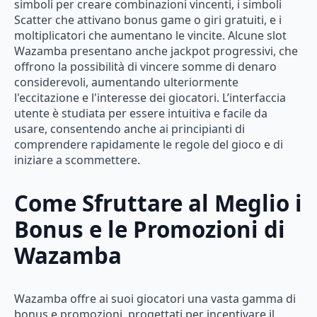
simboli per creare combinazioni vincenti, i simboli
Scatter che attivano bonus game o giri gratuiti, e i
moltiplicatori che aumentano le vincite. Alcune slot
Wazamba presentano anche jackpot progressivi, che
offrono la possibilità di vincere somme di denaro
considerevoli, aumentando ulteriormente
l'eccitazione e l'interesse dei giocatori. L’interfaccia
utente è studiata per essere intuitiva e facile da
usare, consentendo anche ai principianti di
comprendere rapidamente le regole del gioco e di
iniziare a scommettere.
Come Sfruttare al Meglio i
Bonus e le Promozioni di
Wazamba
Wazamba offre ai suoi giocatori una vasta gamma di
bonus e promozioni, progettati per incentivare il