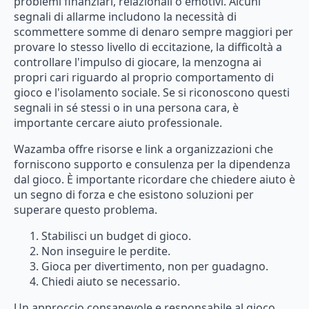
problemi finanziari, relazionali o emotivi. Alcuni
segnali di allarme includono la necessità di
scommettere somme di denaro sempre maggiori per
provare lo stesso livello di eccitazione, la difficoltà a
controllare l'impulso di giocare, la menzogna ai
propri cari riguardo al proprio comportamento di
gioco e l'isolamento sociale. Se si riconoscono questi
segnali in sé stessi o in una persona cara, è
importante cercare aiuto professionale.
Wazamba offre risorse e link a organizzazioni che
forniscono supporto e consulenza per la dipendenza
dal gioco. È importante ricordare che chiedere aiuto è
un segno di forza e che esistono soluzioni per
superare questo problema.
Stabilisci un budget di gioco.
Non inseguire le perdite.
Gioca per divertimento, non per guadagno.
Chiedi aiuto se necessario.
Un approccio consapevole e responsabile al gioco