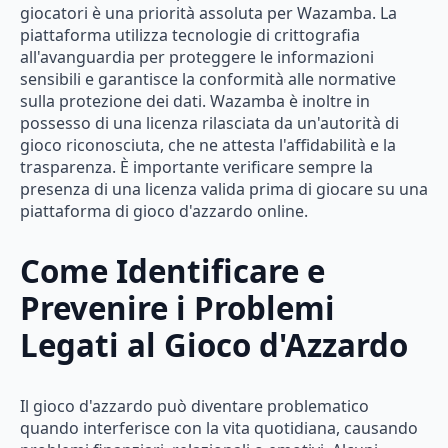
giocatori è una priorità assoluta per Wazamba. La
piattaforma utilizza tecnologie di crittografia
all'avanguardia per proteggere le informazioni
sensibili e garantisce la conformità alle normative
sulla protezione dei dati. Wazamba è inoltre in
possesso di una licenza rilasciata da un'autorità di
gioco riconosciuta, che ne attesta l'affidabilità e la
trasparenza. È importante verificare sempre la
presenza di una licenza valida prima di giocare su una
piattaforma di gioco d'azzardo online.
Come Identificare e
Prevenire i Problemi
Legati al Gioco d'Azzardo
Il gioco d'azzardo può diventare problematico
quando interferisce con la vita quotidiana, causando