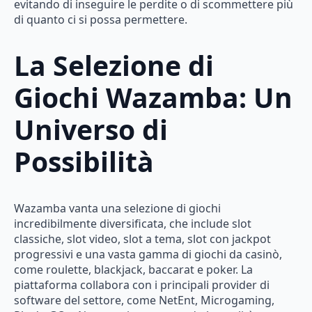
evitando di inseguire le perdite o di scommettere più
di quanto ci si possa permettere.
La Selezione di
Giochi Wazamba: Un
Universo di
Possibilità
Wazamba vanta una selezione di giochi
incredibilmente diversificata, che include slot
classiche, slot video, slot a tema, slot con jackpot
progressivi e una vasta gamma di giochi da casinò,
come roulette, blackjack, baccarat e poker. La
piattaforma collabora con i principali provider di
software del settore, come NetEnt, Microgaming,