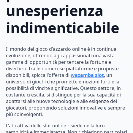
unesperienza
indimenticabile
Il mondo del gioco d'azzardo online è in continua
evoluzione, offrendo agli appassionati una vasta
gamma di opportunità per tentare la fortuna e
divertirsi. Tra le numerose piattaforme e proposte
disponibili, spicca l'offerta di
wazamba slot
, un
universo di giochi che promette emozioni forti e la
possibilità di vincite significative. Questo settore, in
costante crescita, si distingue per la sua capacità di
adattarsi alle nuove tecnologie e alle esigenze dei
giocatori, proponendo soluzioni innovative e sempre
più coinvolgenti.
L'attrattiva delle slot online risiede nella loro
semplicità e immediatezza. Non richiedono particolari