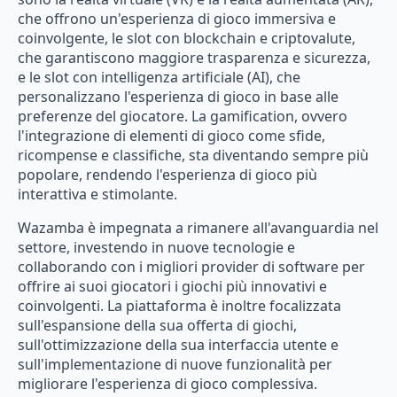
che offrono un'esperienza di gioco immersiva e
coinvolgente, le slot con blockchain e criptovalute,
che garantiscono maggiore trasparenza e sicurezza,
e le slot con intelligenza artificiale (AI), che
personalizzano l'esperienza di gioco in base alle
preferenze del giocatore. La gamification, ovvero
l'integrazione di elementi di gioco come sfide,
ricompense e classifiche, sta diventando sempre più
popolare, rendendo l'esperienza di gioco più
interattiva e stimolante.
Wazamba è impegnata a rimanere all'avanguardia nel
settore, investendo in nuove tecnologie e
collaborando con i migliori provider di software per
offrire ai suoi giocatori i giochi più innovativi e
coinvolgenti. La piattaforma è inoltre focalizzata
sull'espansione della sua offerta di giochi,
sull'ottimizzazione della sua interfaccia utente e
sull'implementazione di nuove funzionalità per
migliorare l'esperienza di gioco complessiva.