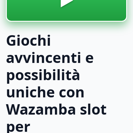
Giochi
avvincenti e
possibilità
uniche con
Wazamba slot
per