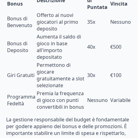
Descrizione
di
Bonus
Vincita
Puntata
Offerto ai nuovi
Bonus di
giocatori al primo
35x
Nessuno
Benvenuto
deposito
Aumenta il saldo di
Bonus di
gioco in base
40x
€500
Deposito
all'importo
depositato
Permettono di
giocare
Giri Gratuiti
30x
€100
gratuitamente a slot
selezionate
Premia la frequenza
Programma
di gioco con punti
Nessuno
Variabile
Fedeltà
convertibili in bonus
La gestione responsabile del budget è fondamentale
per godere appieno dei bonus e delle promozioni. È
importante stabilire un limite di spesa e rispettarlo,