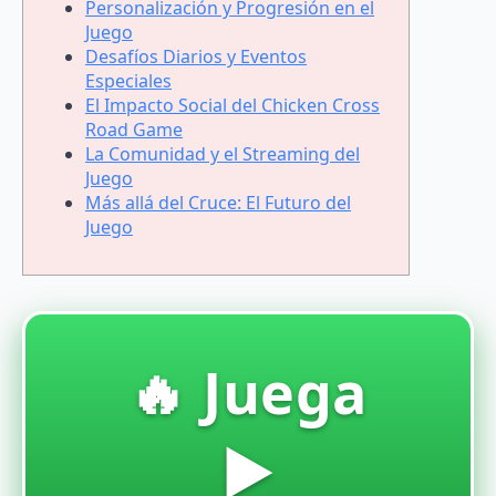
Personalización y Progresión en el
Juego
Desafíos Diarios y Eventos
Especiales
El Impacto Social del Chicken Cross
Road Game
La Comunidad y el Streaming del
Juego
Más allá del Cruce: El Futuro del
Juego
🔥 Juega
▶️