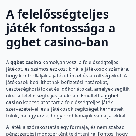
A felelősségteljes
játék fontossága a
ggbet casino-ban
A
ggbet casino
komolyan veszi a felelősségteljes
játékot, és számos eszközt kínál a játékosok számára,
hogy kontrollálják a játékidőnket és a költségeiket. A
játékosok beállíthatnak befizetési határokat,
veszteségkorlátokat és időkorlátokat, amelyek segítik
őket a felelősségteljes játékban. Emellett a
ggbet
casino
kapcsolatot tart a felelősségteljes játék
szervezeteivel, és a játékosok segítséget kérhetnek
tőlük, ha úgy érzik, hogy problémájuk van a játékkal.
A játék a szórakoztatás egy formája, és nem szabad
pénzszerzési módszerként tekinteni rá. Fontos, hogy