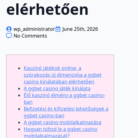
elérhetően
wp_administrator
June 25th, 2026
No Comments
Kaszinó játékok online, a
szórakozás új dimenziója a ggbet
casino kínálatában elérhetően
A ggbet casino játék kínálata
Élő kaszinó élmény a ggbet casino-
ban
Befizetési és kifizetési lehetőségek a
ggbet casino-ban
A ggbet casino mobilalkalmazása
Hogyan töltsd le a ggbet casino
mobilalkalmazását?