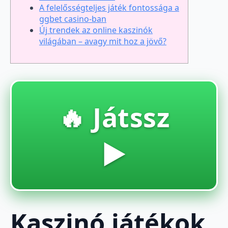
A felelősségteljes játék fontossága a
ggbet casino-ban
Új trendek az online kaszinók
világában – avagy mit hoz a jövő?
🔥 Játssz
▶️
Kaszinó játékok