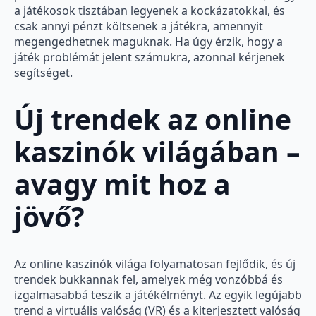
a játékosok tisztában legyenek a kockázatokkal, és
csak annyi pénzt költsenek a játékra, amennyit
megengedhetnek maguknak. Ha úgy érzik, hogy a
játék problémát jelent számukra, azonnal kérjenek
segítséget.
Új trendek az online
kaszinók világában –
avagy mit hoz a
jövő?
Az online kaszinók világa folyamatosan fejlődik, és új
trendek bukkannak fel, amelyek még vonzóbbá és
izgalmasabbá teszik a játékélményt. Az egyik legújabb
trend a virtuális valóság (VR) és a kiterjesztett valóság