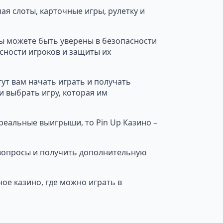
ая слоты, карточные игры, рулетку и
 вы можете быть уверены в безопасности
сности игроков и защиты их
ут вам начать играть и получать
и выбрать игру, которая им
реальные выигрыши, то Pin Up Казино –
е вопросы и получить дополнительную
ое казино, где можно играть в