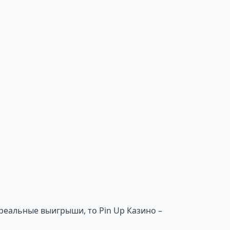
реальные выигрыши, то Pin Up Казино –