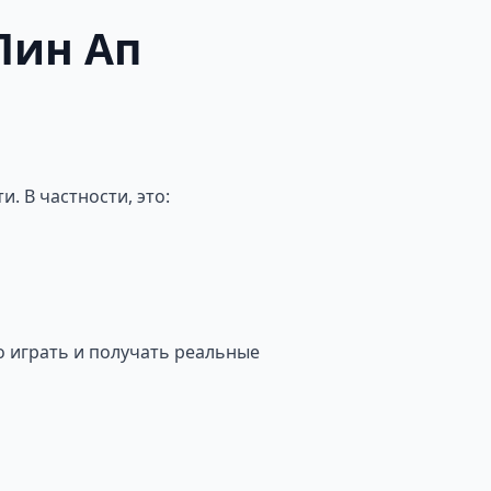
Пин Ап
. В частности, это:
о играть и получать реальные