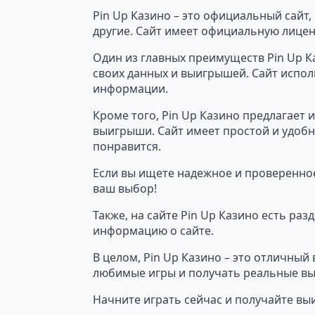
Pin Up Казино – это официальный сайт,
другие. Сайт имеет официальную лиценз
Один из главных преимуществ Pin Up Ка
своих данных и выигрышей. Сайт испол
информации.
Кроме того, Pin Up Казино предлагает 
выигрыши. Сайт имеет простой и удобн
понравится.
Если вы ищете надежное и проверенное
ваш выбор!
Также, на сайте Pin Up Казино есть ра
информацию о сайте.
В целом, Pin Up Казино – это отличный
любимые игры и получать реальные в
Начните играть сейчас и получайте вы