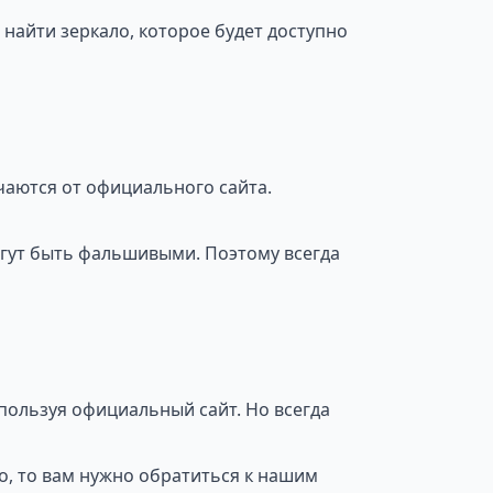
 найти зеркало, которое будет доступно
чаются от официального сайта.
огут быть фальшивыми. Поэтому всегда
спользуя официальный сайт. Но всегда
но, то вам нужно обратиться к нашим