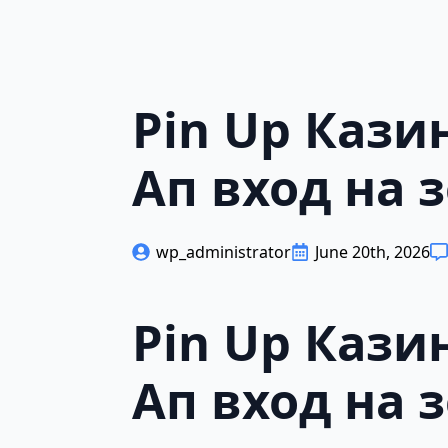
Pin Up Кази
Ап вход на з
wp_administrator
June 20th, 2026
Pin Up Кази
Ап вход на з