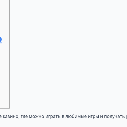
о
 казино, где можно играть в любимые игры и получать 