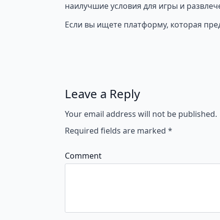
наилучшие условия для игры и развлеч
Если вы ищете платформу, которая пред
Leave a Reply
Your email address will not be published.
Required fields are marked
*
Comment