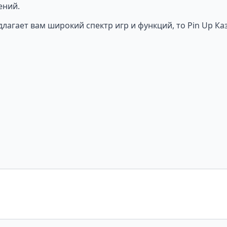
ений.
лагает вам широкий спектр игр и функций, то Pin Up Ка