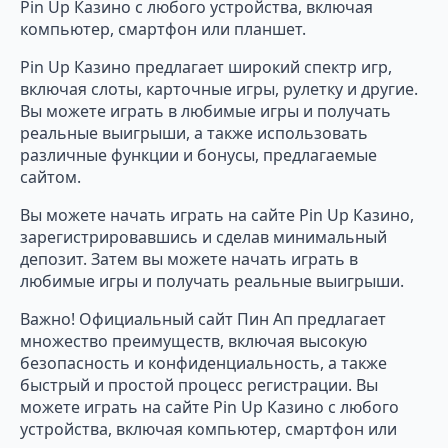
Pin Up Казино с любого устройства, включая
компьютер, смартфон или планшет.
Pin Up Казино предлагает широкий спектр игр,
включая слоты, карточные игры, рулетку и другие.
Вы можете играть в любимые игры и получать
реальные выигрыши, а также использовать
различные функции и бонусы, предлагаемые
сайтом.
Вы можете начать играть на сайте Pin Up Казино,
зарегистрировавшись и сделав минимальный
депозит. Затем вы можете начать играть в
любимые игры и получать реальные выигрыши.
Важно! Официальный сайт Пин Ап предлагает
множество преимуществ, включая высокую
безопасность и конфиденциальность, а также
быстрый и простой процесс регистрации. Вы
можете играть на сайте Pin Up Казино с любого
устройства, включая компьютер, смартфон или