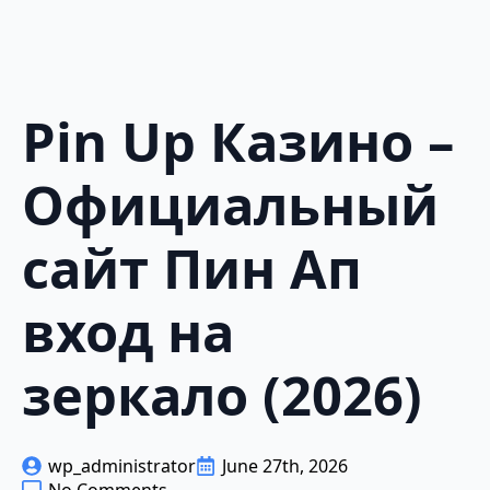
Pin Up Казино –
Официальный
сайт Пин Ап
вход на
зеркало (2026)
wp_administrator
June 27th, 2026