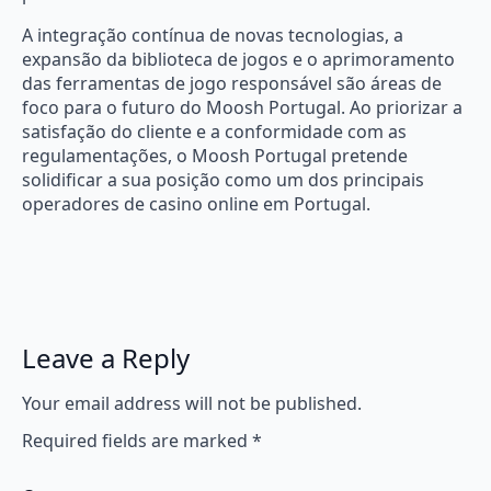
A integração contínua de novas tecnologias, a
expansão da biblioteca de jogos e o aprimoramento
das ferramentas de jogo responsável são áreas de
foco para o futuro do Moosh Portugal. Ao priorizar a
satisfação do cliente e a conformidade com as
regulamentações, o Moosh Portugal pretende
solidificar a sua posição como um dos principais
operadores de casino online em Portugal.
Leave a Reply
Your email address will not be published.
Required fields are marked
*