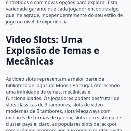
entretidos e com novas opções para explorar. Esta
variedade garante que cada jogador encontre algo
que lhe agrade, independentemente do seu estilo de
jogo ou nível de experiência.
Video Slots: Uma
Explosão de Temas e
Mecânicas
As video slots representam a maior parte da
biblioteca de jogos do Moosh Portugal, oferecendo
uma infinidade de temas, mecânicas e
funcionalidades. Os jogadores podem desfrutar de
slots clássicas de 3 tambores, slots de vídeo
modernas de 5 tambores, slots Megaways com
milhares de formas de ganhar, slots com sistema de
cluster pays e, claro, as populares slots de jackpot
com prémios progressivos que podem mudar a vida