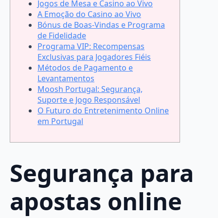
Jogos de Mesa e Casino ao Vivo
A Emoção do Casino ao Vivo
Bónus de Boas-Vindas e Programa
de Fidelidade
Programa VIP: Recompensas
Exclusivas para Jogadores Fiéis
Métodos de Pagamento e
Levantamentos
Moosh Portugal: Segurança,
Suporte e Jogo Responsável
O Futuro do Entretenimento Online
em Portugal
Segurança para
apostas online