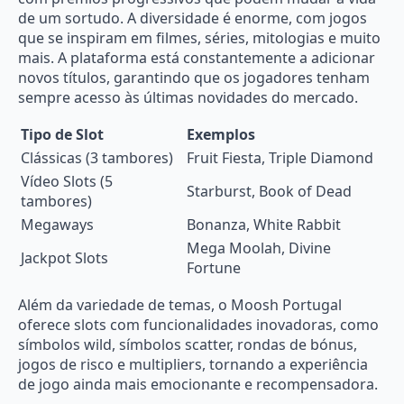
de um sortudo. A diversidade é enorme, com jogos
que se inspiram em filmes, séries, mitologias e muito
mais. A plataforma está constantemente a adicionar
novos títulos, garantindo que os jogadores tenham
sempre acesso às últimas novidades do mercado.
Tipo de Slot
Exemplos
Clássicas (3 tambores)
Fruit Fiesta, Triple Diamond
Vídeo Slots (5
Starburst, Book of Dead
tambores)
Megaways
Bonanza, White Rabbit
Mega Moolah, Divine
Jackpot Slots
Fortune
Além da variedade de temas, o Moosh Portugal
oferece slots com funcionalidades inovadoras, como
símbolos wild, símbolos scatter, rondas de bónus,
jogos de risco e multipliers, tornando a experiência
de jogo ainda mais emocionante e recompensadora.