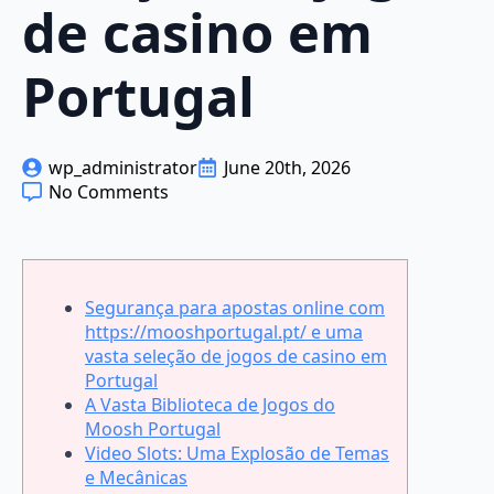
de casino em
Portugal
wp_administrator
June 20th, 2026
No Comments
Segurança para apostas online com
https://mooshportugal.pt/ e uma
vasta seleção de jogos de casino em
Portugal
A Vasta Biblioteca de Jogos do
Moosh Portugal
Video Slots: Uma Explosão de Temas
e Mecânicas