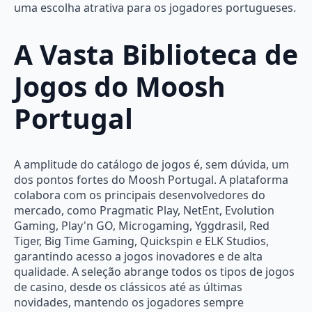
uma escolha atrativa para os jogadores portugueses.
A Vasta Biblioteca de
Jogos do Moosh
Portugal
A amplitude do catálogo de jogos é, sem dúvida, um
dos pontos fortes do Moosh Portugal. A plataforma
colabora com os principais desenvolvedores do
mercado, como Pragmatic Play, NetEnt, Evolution
Gaming, Play'n GO, Microgaming, Yggdrasil, Red
Tiger, Big Time Gaming, Quickspin e ELK Studios,
garantindo acesso a jogos inovadores e de alta
qualidade. A seleção abrange todos os tipos de jogos
de casino, desde os clássicos até as últimas
novidades, mantendo os jogadores sempre