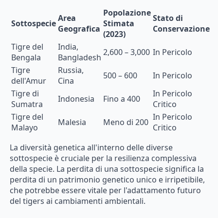
Popolazione
Area
Stato di
Sottospecie
Stimata
Geografica
Conservazione
(2023)
Tigre del
India,
2,600 – 3,000
In Pericolo
Bengala
Bangladesh
Tigre
Russia,
500 – 600
In Pericolo
dell'Amur
Cina
Tigre di
In Pericolo
Indonesia
Fino a 400
Sumatra
Critico
Tigre del
In Pericolo
Malesia
Meno di 200
Malayo
Critico
La diversità genetica all'interno delle diverse
sottospecie è cruciale per la resilienza complessiva
della specie. La perdita di una sottospecie significa la
perdita di un patrimonio genetico unico e irripetibile,
che potrebbe essere vitale per l'adattamento futuro
del tigers ai cambiamenti ambientali.