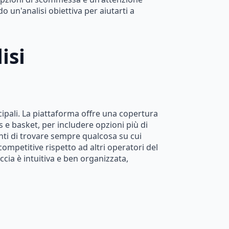
o un'analisi obiettiva per aiutarti a
isi
ipali. La piattaforma offre una copertura
s e basket, per includere opzioni più di
nti di trovare sempre qualcosa su cui
mpetitive rispetto ad altri operatori del
cia è intuitiva e ben organizzata,