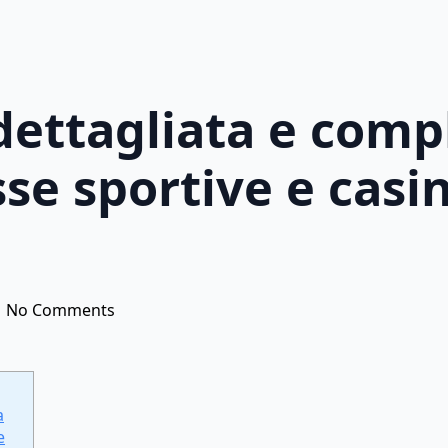
dettagliata e comp
e sportive e casin
No Comments
a
e