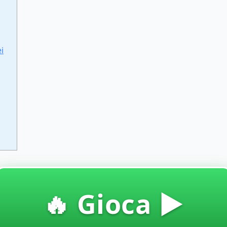
i
🔥 Gioca ▶️