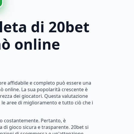
leta di 20bet
ò online
ore affidabile e completo può essere una
 online. La sua popolarità crescente è
rezza dei giocatori. Questa valutazione
 le aree di miglioramento e tutto ciò che i
no costantemente. Pertanto, è
 di gioco sicura e trasparente. 20bet si
 opzioni di scommessa e un'attenzione