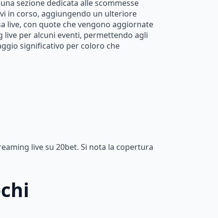
i una sezione dedicata alle scommesse
ivi in corso, aggiungendo un ulteriore
sa live, con quote che vengono aggiornate
 live per alcuni eventi, permettendo agli
gio significativo per coloro che
reaming live su 20bet. Si nota la copertura
ochi