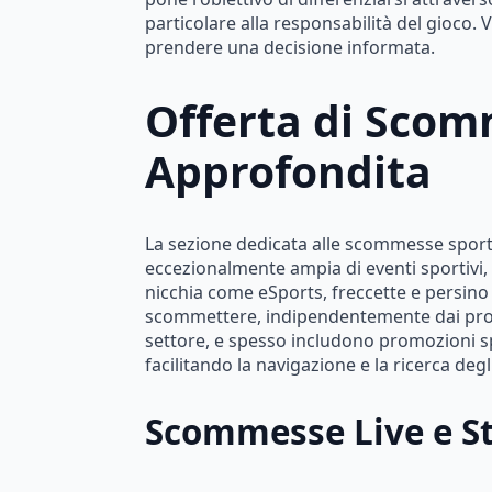
particolare alla responsabilità del gioco. 
prendere una decisione informata.
Offerta di Scom
Approfondita
La sezione dedicata alle scommesse sporti
eccezionalmente ampia di eventi sportivi, 
nicchia come eSports, freccette e persino
scommettere, indipendentemente dai propri
settore, e spesso includono promozioni spe
facilitando la navigazione e la ricerca degl
Scommesse Live e S