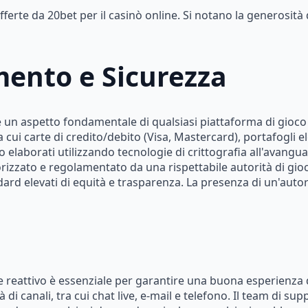
fferte da 20bet per il casinò online. Si notano la generosit
ento e Sicurezza
e è un aspetto fondamentale di qualsiasi piattaforma di gioc
 cui carte di credito/debito (Visa, Mastercard), portafogli ele
o elaborati utilizzando tecnologie di crittografia all'avangu
torizzato e regolamentato da una rispettabile autorità di gioc
rd elevati di equità e trasparenza. La presenza di un'autori
e e reattivo è essenziale per garantire una buona esperienza d
à di canali, tra cui chat live, e-mail e telefono. Il team di 