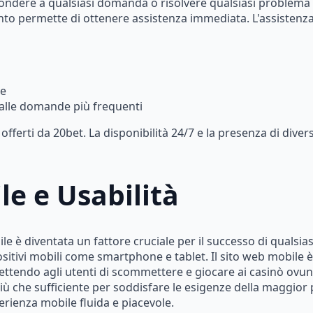
pondere a qualsiasi domanda o risolvere qualsiasi problema p
nto permette di ottenere assistenza immediata. L'assistenza 
ue
alle domande più frequenti
enti offerti da 20bet. La disponibilità 24/7 e la presenza di di
e e Usabilità
ile è diventata un fattore cruciale per il successo di qualsia
sitivi mobili come smartphone e tablet. Il sito web mobile è 
ettendo agli utenti di scommettere e giocare ai casinò ovun
ù che sufficiente per soddisfare le esigenze della maggior pa
erienza mobile fluida e piacevole.