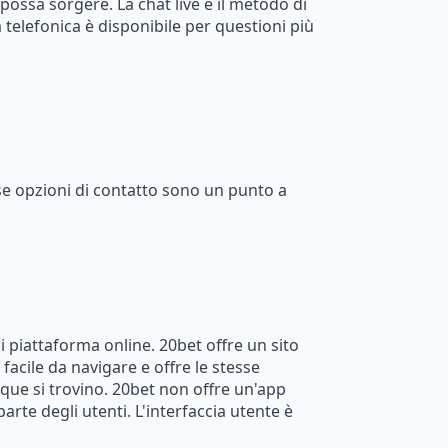
ossa sorgere. La chat live è il metodo di
telefonica è disponibile per questioni più
verse opzioni di contatto sono un punto a
si piattaforma online. 20bet offre un sito
facile da navigare e offre le stesse
que si trovino. 20bet non offre un'app
rte degli utenti. L'interfaccia utente è