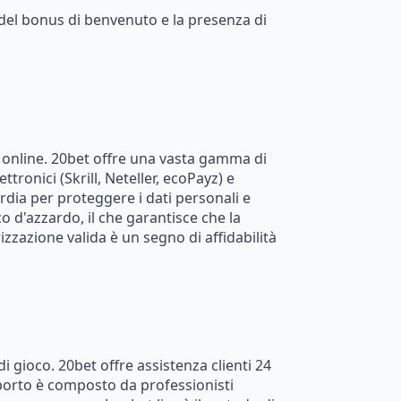
à del bonus di benvenuto e la presenza di
o online. 20bet offre una vasta gamma di
ttronici (Skrill, Neteller, ecoPayz) e
ardia per proteggere i dati personali e
o d'azzardo, il che garantisce che la
zzazione valida è un segno di affidabilità
i gioco. 20bet offre assistenza clienti 24
supporto è composto da professionisti