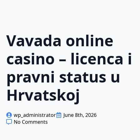
Vavada online
casino – licenca i
pravni status u
Hrvatskoj
wp_administrator
June 8th, 2026
No Comments