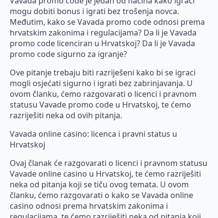
Vavada promo code je jedan od načina kako igraci
mogu dobiti bonus i igrati bez trošenja novca.
Međutim, kako se Vavada promo code odnosi prema
hrvatskim zakonima i regulacijama? Da li je Vavada
promo code licenciran u Hrvatskoj? Da li je Vavada
promo code sigurno za igranje?
Ove pitanje trebaju biti razriješeni kako bi se igraci
mogli osjećati sigurno i igrati bez zabrinjavanja. U
ovom članku, ćemo razgovarati o licenci i pravnom
statusu Vavade promo code u Hrvatskoj, te ćemo
razriješiti neka od ovih pitanja.
Vavada online casino: licenca i pravni status u
Hrvatskoj
Ovaj članak će razgovarati o licenci i pravnom statusu
Vavade online casino u Hrvatskoj, te ćemo razriješiti
neka od pitanja koji se tiču ovog temata. U ovom
članku, ćemo razgovarati o kako se Vavada online
casino odnosi prema hrvatskim zakonima i
regulacijama, te ćemo razriješiti neka od pitanja koji