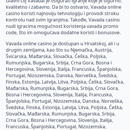
Glavni cilj Vavadai je osigurati igranje koje je sigurno,
kvalitetno i zabavno. Da bi to ostvario, Vavada online
casino koristi najnoviju tehnologiju i provodi stroku
kontrolu nad svim igranjima. Takođe, Vavada casino
nudi igracima mogućnost koristenja vavada promo
code, što im omogućava dodatne koristi i bonusove.
Vavada online casino je dostupan u Hrvatskoj, ali i u
drugim zemljama, kao što su Njemačka, Austrija,
Švicarska, Mađarska, Slovačka, Češka, Poljska,
Rumunjska, Bugarska, Srbija, Crna Gora, Bosna i
Hercegovina, Slovenija, Italija, Francuska, Španjolska,
Portugal, Nizozemska, Danska, Norveška, Švedska,
Finska, Estonija, Latvija, Litva, Poljska, Češka, Slovačka,
Mađarska, Rumunjska, Bugarska, Srbija, Crna Gora,
Bosna i Hercegovina, Slovenija, Italija, Francuska,
Španjolska, Portugal, Nizozemska, Danska, Norveška,
Švedska, Finska, Estonija, Latvija, Litva, Poljska, Češka,
Slovačka, Mađarska, Rumunjska, Bugarska, Srbija,
Crna Gora, Bosna i Hercegovina, Slovenija, Italija,
Francuska, Španjolska, Portugal, Nizozemska,