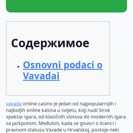
Содержимое
Osnovni podaci o
Vavadai
vavada
online casino je jedan od najpopularnijih i
najboljih online kasina u svijetu, koji nudi širok
spektar igara, od klasičnih slotova do modernih igara
sa jackpotom. Međutim, kada se govori o licenci i
pravnom statusu Vavade u Hrvatskoj, postoje neki